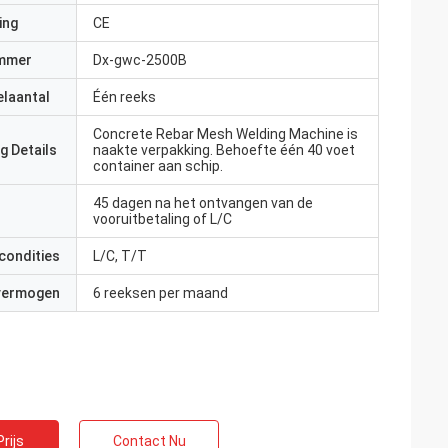
ing
CE
mmer
Dx-gwc-2500B
elaantal
Één reeks
Concrete Rebar Mesh Welding Machine is
g Details
naakte verpakking. Behoefte één 40 voet
container aan schip.
45 dagen na het ontvangen van de
vooruitbetaling of L/C
condities
L/C, T/T
 vermogen
6 reeksen per maand
rijs
Contact Nu