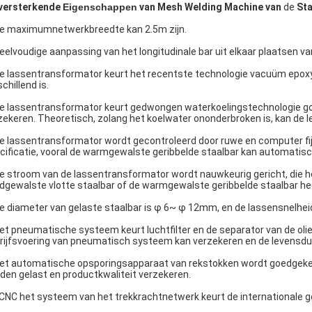
versterkende
Eigenschappen
van Mesh Welding Machine van
de
Sta
De maximumnetwerkbreedte kan 2.5m zijn.
Veelvoudige aanpassing van het longitudinale bar uit elkaar plaatsen va
De lassentransformator keurt het recentste technologie vacuüm epox
chillend is.
De lassentransformator keurt gedwongen waterkoelingstechnologie go
zekeren. Theoretisch, zolang het koelwater ononderbroken is, kan de l
De lassentransformator wordt gecontroleerd door ruwe en computer fij
cificatie, vooral de warmgewalste geribbelde staalbar kan automatisch
De stroom van de lassentransformator wordt nauwkeurig gericht, die 
dgewalste vlotte staalbar of de warmgewalste geribbelde staalbar hee
De diameter van gelaste staalbar is φ 6~ φ 12mm, en de lassensnelheid
Het pneumatische systeem keurt luchtfilter en de separator van de ol
rijfsvoering van pneumatisch systeem kan verzekeren en de levensdu
Het automatische opsporingsapparaat van rekstokken wordt goedgekeur
den gelast en productkwaliteit verzekeren.
 CNC het systeem van het trekkrachtnetwerk keurt de internationale g