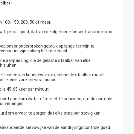
albar
:
n 100, 150, 200, 50 of meer.
yafgietsel goed, dat van de algemene lassentransformator
ed om ononderbroken gebruik op lange termijn te
evensduur zijn zolang het materiaal.
ne aanpassing, die de gelaste staalbar van elke
 sluiten.
het lassen van koudgewalste geribbelde staalbar maakt,
ft kleine vonk en vast lassen.
 is 45-65 keer per minuut.
iemist goed om water effectief te scheiden, dat de normale
ur verlengen.
d om ervoor te zorgen dat elke staalbar stevig kan
eavanceerde servowijze van de aandrijvingscontrole goed.