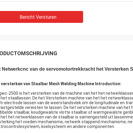
Bericht Versturen
ODUCTOMSCHRIJVING
t Netwerkcnc van de servomotortrekkracht het Versterken 
 versterken van Staalbar Mesh Welding Machine Introduction:
gwc-2500 is het versterken van de machine van het het netwerklassen
 het staallassen. De het Versterken machine van het het netwerklasse
ti-electrode lassen van de weerstandsvlek om de longitudinale en tran
vastgestelde vereisten te lassen. De het versterken machine van het
ibbelde staalbar, koudgewalste vlotte staalbar of warmgewalste gerib
 het het netwerklassen van de staalbar is samengesteld uit lassenmec
sterking het voeden mechanisme, netwerk stappend mechanisme, ne
ktrocontrolesysteem, koelsysteem en andere componenten.