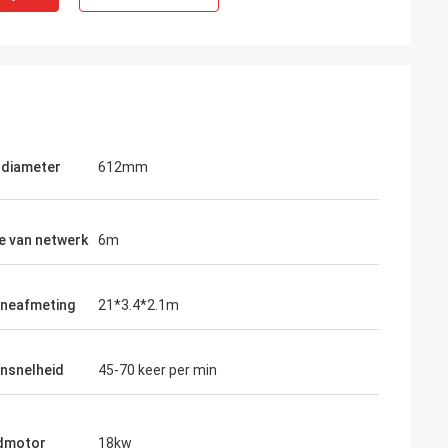
diameter
612mm
e van netwerk
6m
neafmeting
21*3.4*2.1m
nsnelheid
45-70 keer per min
dmotor
18kw