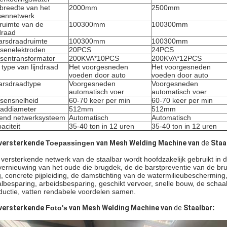
breedte van het
2000mm
2500mm
sennetwerk
ruimte van de
100300mm
100300mm
ndraad
rsdraadruimte
100300mm
100300mm
senelektroden
20PCS
24PCS
sentransformator
200KVA*10PCS
200KVA*12PCS
 type van lijndraad
Het voorgesneden
Het voorgesneden
voeden door auto
voeden door auto
rsdraadtype
Voorgesneden
Voorgesneden
automatisch voer
automatisch voer
sensnelheid
60-70 keer per min
60-70 keer per min
addiameter
512mm
512mm
end netwerksysteem
Automatisch
Automatisch
aciteit
35-40 ton in 12 uren
35-40 ton in 12 uren
versterkende
Toepassingen
van Mesh Welding Machine van
de
Staa
 versterkende netwerk van de staalbar wordt hoofdzakelijk gebruikt in
vernieuwing van het oude die brugdek, de de barstpreventie van de brug
, concrete pijpleiding, de damstichting van de watermilieubescherming, p
albesparing, arbeidsbesparing, geschikt vervoer, snelle bouw, de schaal
ductie, vatten rendabele voordelen samen.
versterkende
Foto's
van Mesh Welding Machine van
de
Staalbar
: