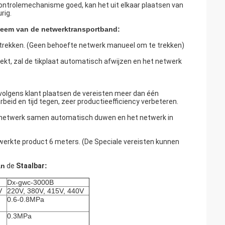
ontrolemechanisme goed, kan het uit elkaar plaatsen van
rig.
eem van de netwerktransportband:
gtrekken. (Geen behoefte netwerk manueel om te trekken)
ekt, zal de tikplaat automatisch afwijzen en het netwerk
 volgens klant plaatsen de vereisten meer dan één
beid en tijd tegen, zeer productieefficiency verbeteren.
et netwerk samen automatisch duwen en het netwerk in
ewerkte product 6 meters. (De Speciale vereisten kunnen
an
de
Staalbar
:
Dx-gwc-3000B
V
220V, 380V, 415V, 440V
0.6-0.8MPa
0.3MPa