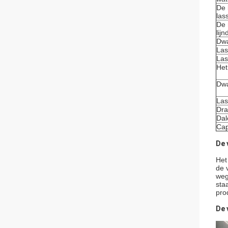
De 
las
De 
lij
Dwa
Las
Las
Het
Dwa
Las
Dra
Dal
Cap
De 
Het
de 
weg
sta
pro
De 