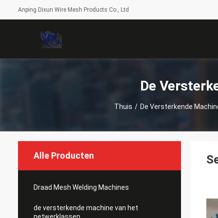
Anping Dixun Wire Mesh Products Co., Ltd
De Versterk
Thuis
/
De Versterkende Machin
Alle Producten
Se
Draad Mesh Welding Machines
de versterkende machine van het
netwerklassen