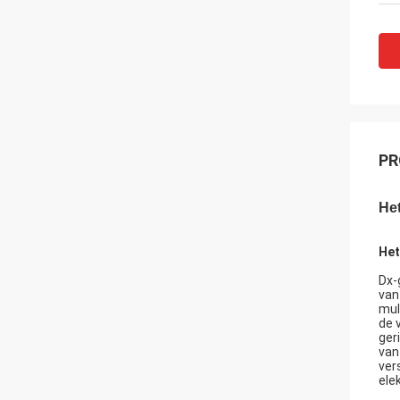
PR
He
Het
Dx-
van
mul
de 
ger
van
ver
ele