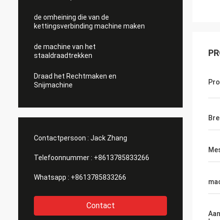
de omheining die van de
kettingsverbinding machine maken
de machine van het
PR
staaldraadtrekken
Draad het Rechtmaken en
Pr
Snijmachine
Bre
Contactpersoon :
Jack Zhang
Mes
Telefoonnummer :
+8613785833266
Whatsapp :
+8613785833266
mac
Contact
Aan