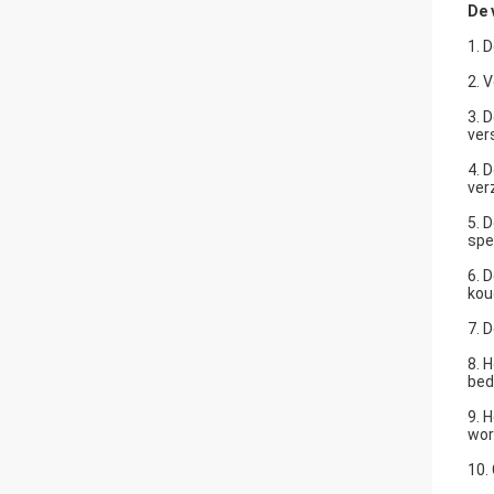
De 
1. 
2. 
3. 
vers
4. 
ver
5. 
spe
6. 
kou
7. 
8. 
bed
9. 
wor
10.