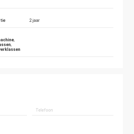
tie
2 jaar
machine
,
lassen
,
werklassen