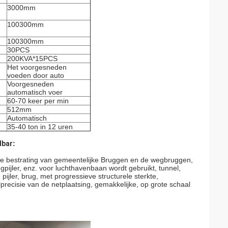
3000mm
100300mm
100300mm
30PCS
200KVA*15PCS
Het voorgesneden
voeden door auto
Voorgesneden
automatisch voer
60-70 keer per min
512mm
Automatisch
35-40 ton in 12 uren
lbar
:
 de bestrating van gemeentelijke Bruggen en de wegbruggen,
pijler, enz. voor luchthavenbaan wordt gebruikt, tunnel,
ijler, brug, met progressieve structurele sterkte,
precisie van de netplaatsing, gemakkelijke, op grote schaal