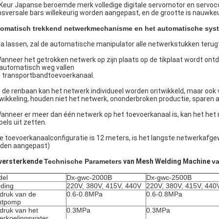
 Keur Japanse beroemde merk volledige digitale servomotor en servoc
nsversale bars willekeurig worden aangepast, en de grootte is nauwkeu
omatisch trekkend netwerkmechanisme en het automatische syst
a lassen, zal de automatische manipulator alle netwerkstukken teru
Wanneer het getrokken netwerk op zijn plaats op de tikplaat wordt ontd
 automatisch weg vallen
 transportbandtoevoerkanaal.
In de renbaan kan het netwerk individueel worden ontwikkeld, maar ook
wikkeling, houden niet het netwerk, ononderbroken productie, sparen ar
Wanneer er meer dan één netwerk op het toevoerkanaal is, kan het h
pels uit zetten.
De toevoerkanaalconfiguratie is 12 meters, is het langste netwerkafg
den aangepast)
versterkende
Technische Parameters
van Mesh Welding Machine
v
del
Dx-gwc-2000B
Dx-gwc-2500B
ding
220V, 380V, 415V, 440V
220V, 380V, 415V, 440
druk van de
0.6-0.8MPa
0.6-0.8MPa
htpomp
druk van het
0.3MPa
0.3MPa
erkoelingswater