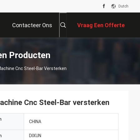
Dutch
Contacteer Ons
Vraag Een Offerte
Aan
en Producten
achine Cnc Steel-Bar Versterken
chine Cnc Steel-Bar versterken
n
CHINA
m
DIXUN