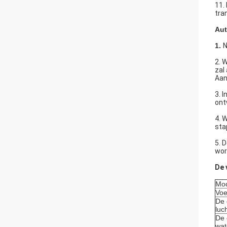
11.
tra
Aut
1.
N
2. 
zal
Aan
3. 
ont
4. 
sta
5. 
wor
De 
Mo
Voe
De 
luc
De 
wat