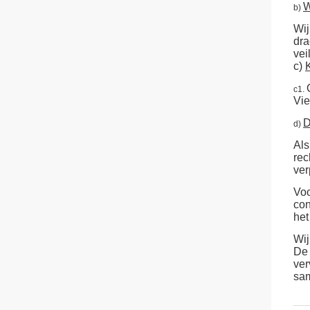
W
b)
Wij
dra
vei
c)
K
c1.
Vie
D
d)
Als
rec
ver
Voo
con
het
Wij
De 
ver
sam