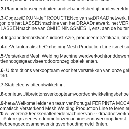
13
-Plannendonseigenbuitenlandsehandelsbedrijf omdewereldmar
13
-OpgezetDIXUN-dePRODUCTENco.van
DRAADnetwerk, L
het
gon om het LASSENmachine van het DRAADnetwerk, het V
t LASSENmachine van OMHEININGSMESH, enz. aan de buitenla
14
-IngaanddemarktvanZuidoost-Azië, produceerdeAfrikaan, onz
14
-deVolautomatischeOmheiningMesh Production Line ismet s
15
-VersterkendMesh Welding Machine werdverkochtronddewere
denhoogstgeadviseerddooronzeglobaleklanten.
16
- Uitbreidt ons verkoopteam voor het verstrekken van onze g
eld.
17
-Stabieleenvlotteontwikkeling.
18
-opnieuwUitbreidtonsverkoopteamvoordeontwikkelingsbehoef
19
-het
Welkome
leider en team
van
Portugal
FERPINTA MOC
de
omatisch Versterkend Mesh Welding Production Line te leren e
20
-wijvoeren30reeksenallerleidemachinesvan
draadnetwerkna
het
liëntenzijnzeertevredenmetonzemachinesennaverkoopdienst.
jhebbengoedesamenwerkingsverhoudingmetcliënten.