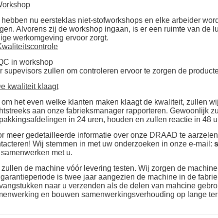
orkshop
 hebben nu eersteklas niet-stofworkshops en elke arbeider w
gen. Alvorens zij de workshop ingaan, is er een ruimte van de
lige werkomgeving ervoor zorgt.
waliteitscontrole
QC in workshop
r supevisors zullen om controleren ervoor te zorgen de product
e kwaliteit klaagt
 om het even welke klanten maken klaagt de kwaliteit, zullen wij
htstreeks aan onze fabrieksmanager rapporteren. Gewoonlijk zu
pakkingsafdelingen in 24 uren, houden en zullen reactie in 48 
r meer gedetailleerde informatie over onze DRAAD te aarzel
tacteren! Wij stemmen in met uw onderzoeken in onze e-mail:
 samenwerken met u.
 zullen de machine vóór levering testen. Wij zorgen de machinek
garantieperiode is twee jaar aangezien de machine in de fabriek
vangstukken naar u verzenden als de delen van mahcine gebrok
enwerking en bouwen samenwerkingsverhouding op lange ter