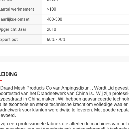
Aantal werknemers
>100
aarlijkse omzet
400-500
Opgericht Jaar
2010
xport pct
60% - 70%
LEIDING
Draad Mesh Products Co van Anpingsdixun. , Wordt Ltd gevesti
oortestad van het Draadnetwerk van China is. Wij zijn professi
typesdraad in China maken. Wij hebben geavanceerde technolog
liteitscontrole en sterke technische kracht om volledige waaier
adnetwerk voor klanten wereldwijd te leveren. Met goede reput
gevoerd.
 zijn een professionele fabriek die allerlei de machines van he