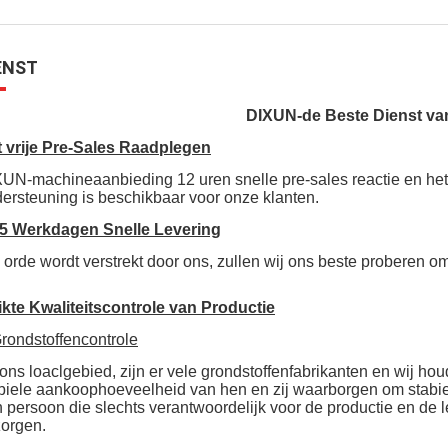
ENST
DIXUN-de Beste Dienst v
 vrije Pre-Sales Raadplegen
UN-machineaanbieding 12 uren snelle pre-sales reactie en het 
ersteuning is beschikbaar voor onze klanten.
15 Werkdagen Snelle Levering
orde wordt verstrekt door ons, zullen wij ons beste proberen o
ikte Kwaliteitscontrole van Productie
rondstoffencontrole
 ons loaclgebied, zijn er vele grondstoffenfabrikanten en wij 
biele aankoophoeveelheid van hen en zij waarborgen om stabiel 
 persoon die slechts verantwoordelijk voor de productie en de l
zorgen.