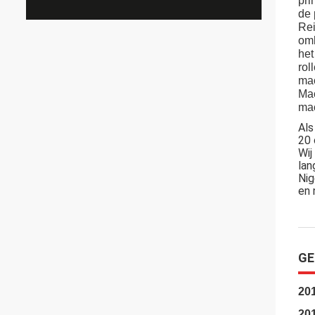
pri
de 
Rei
omh
het
rol
mac
Mac
mac
Als
20 
Wij
lan
Nig
en 
GE
20
20