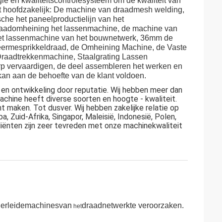
e en kwaliteitscontrolesysteem om de kwaliteit van
ert hoofdzakelijk: De machine van draadmesh welding,
che het paneelproductielijn van het
raadomheining het lassenmachine, de machine van
het lassenmachine van het bouwnetwerk, 36mm de
eermesprikkeldraad, de Omheining Machine, de Vaste
raadtrekkenmachine, Staalgrating Lassen
rp vervaardigen, de deel assembleren het werken en
kan aan de behoefte van de klant voldoen.
t en ontwikkeling door reputatie. Wij hebben meer dan
hine heeft diverse soorten en hoogte - kwaliteit.
nt maken. Tot dusver. Wij hebben zakelijke relatie op
a, Zuid-Afrika, Singapor, Maleisië, Indonesië, Polen,
 cliënten zijn zeer tevreden met onze machinekwaliteit
lerleidemachinesvan
draadnetwerkte veroorzaken.
het