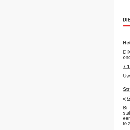
DI
Het
DIX
ond
7-
Uw 
Str
G
a)
Bij
sta
een
te 