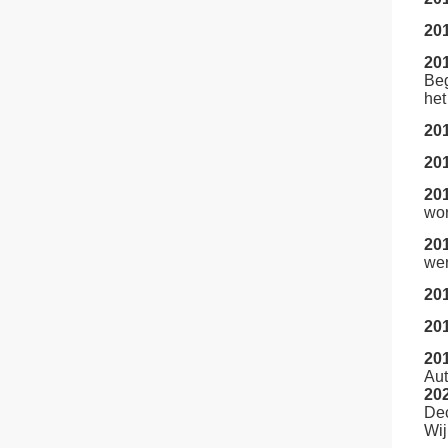
20
20
Be
he
20
20
20
wor
20
wer
20
20
20
Aut
20
Dec
Wi