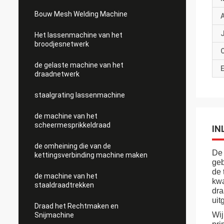
Bouw Mesh Welding Machine
J
Het lassenmachine van het
broodjesnetwerk
de gelaste machine van het
E
draadnetwerk
staalgrating lassenmachine
de machine van het
scheermesprikkeldraad
IN
de omheining die van de
De 
kettingsverbinding machine maken
geb
de 
de machine van het
kwa
staaldraadtrekken
dra
uit
Draad het Rechtmaken en
Wij
Snijmachine