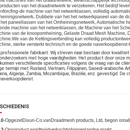
ma machines van het draadnetwerk, wetenschappelijk technologi
producten van het draadnetwerk te verzekeren. Het bedrijf lev
nforcfing-de machine van het netwerklassen, volledig automatis
einingsnetwerk, Dubbele van het het netwerkpaneel van de d
 het paneellassen van het Omheiningsnetwerk, Automatische 
lende machine van het netwerklassen, de Machine van het Sch
hine van de knoopomheining, Gelaste Draad Mesh Machine, D
hine.We van de Kettingsverbinding kan volledig productontwe
hine, sterke versterkt technisch en de goede naverkoopdienst 
 professionele fabrikant. Wij streven naar bestaan door kwalitei
onderzoekers met hoge vaardigheden. Het product door onze mac
 kunnen verschillende specificaties volgens de vraag van de clië
ge termijn met Rusland, Vietnam, Filippijnen, Saoedi-arabische Arb
eria, Algerije, Zambia, Mozambique, Brazilië, enz. gevestigd. De
naverkoopdienst.
SCHIEDENIS
10
-OpgezetDixun-Co.vanDraadmesh products, Ltd, begon omal
12
-Onsproduct wordtwijdverkochtinbinnenlandse markt.