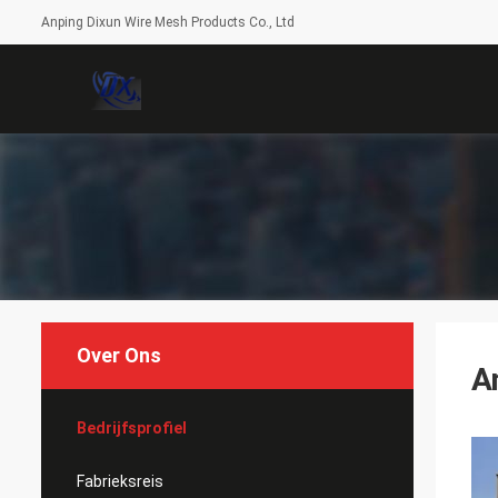
Anping Dixun Wire Mesh Products Co., Ltd
Over Ons
A
Bedrijfsprofiel
Fabrieksreis