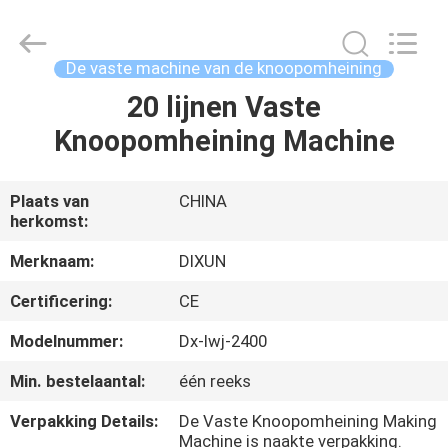
Dixun
Wire
Mesh
Products
Co.,
De vaste machine van de knoopomheining
Ltd.
All
20 lijnen Vaste
HUIS
Rights
Reserved.
Knoopomheining Machine
PRODUCTEN
Plaats van
CHINA
herkomst:
VR
TOON
Merknaam:
DIXUN
Certificering:
CE
ONGEVEER
Modelnummer:
Dx-lwj-2400
ONS
Min. bestelaantal:
één reeks
Verpakking Details:
De Vaste Knoopomheining Making
FABRIEKSREIS
Machine is naakte verpakking.