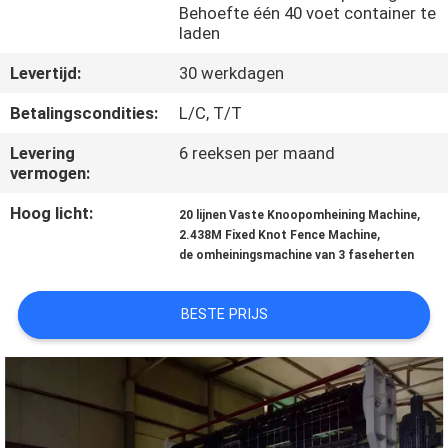
Behoefte één 40 voet container te
laden
KWALITEITSCONTROLE
Levertijd:
30 werkdagen
CONTACTEER
Betalingscondities:
L/C, T/T
ONS
Levering
6 reeksen per maand
vermogen:
VERZOEK
Hoog licht:
,
20 lijnen Vaste Knoopomheining Machine
,
OM EEN
2.438M Fixed Knot Fence Machine
de omheiningsmachine van 3 faseherten
CITAAT
BESTE PRIJS
SITEMAP
PRIVACY
POLICY