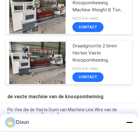
Knoopomheining
Machine Weight 8 Ton
Breedte 2440mm
MOQ:Één reeks
CONTACT
Draadgrootte 2.6mm
Herten Vaste
Knoopomheining
Machine Tensile
MOQ:Één reeks
Strength 850n
CONTACT
de vaste machine van de knoopomheining
Plc Vee die de Vaste Duim van Machine Line Wire van de
Knoopomheining Ruimte 3 weven
Dixun
De vaste Omheining Machine Weave Speed van de
Knoopweide 25 Keer per Min