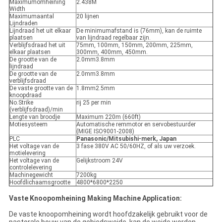
Maximumomheining
2.438M
Width
Maximumaantal
20 lijnen
Lijndraden
Lijndraad het uit elkaar
De minimumafstand is (76mm), kan de ruimte
plaatsen
van lijndraad regelbaar zijn.
Verblijfsdraad het uit
75mm, 100mm, 150mm, 200mm, 225mm,
elkaar plaatsen
300mm, 400mm, 450mm.
De grootte van de
2.0mm3.8mm
lijndraad
De grootte van de
2.0mm3.8mm
verblijfsdraad
De vaste grootte van de
1.8mm2.5mm
knoopdraad
No.Strike
rij 25 per min
(verblijfsdraad)/min
Lengte van broodje
Maximum 220m (660ft)
Motiesysteem
Automatische remmotor en servobestuurder
(MIGE ISO9001-2008)
PLC
Panasonic/Mitsubishi-merk, Japan
Het voltage van de
3 fase 380V AC 50/60HZ, of als uw verzoek.
motielevering
Het voltage van de
Gelijkstroom 24V
controlelevering
Machinegewicht
7200kg
Hoofdlichaamsgrootte
4800*6800*2250
Vaste Knoopomheining Making Machine Application:
De vaste knoopomheining wordt hoofdzakelijk gebruikt voor de