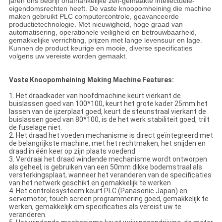
jaren ons bedrijf onafhankelijke zelf-gemaakte intellectuele-
eigendomsrechten heeft. De vaste knoopomheining die machine
maken gebruikt PLC computercontrole, geavanceerde
productietechnologie. Met nieuwigheid, hoge graad van
automatisering, operationele veiligheid en betrouwbaarheid,
gemakkelijke verrichting, prijzen met lange levensuur en lage.
Kunnen de product keurige en mooie, diverse specificaties
volgens uw vereiste worden gemaakt.
Vaste Knoopomheining Making Machine Features:
1. Het draadkader van hoofdmachine keurt vierkant de
buislassen goed van 100*100, keurt het grote kader 25mm het
lassen van de ijzerplaat goed, keurt de steunstraal vierkant de
buislassen goed van 80*100, is de het werk stabiliteit goed, trilt
de fuselage niet.
2. Het draad het voeden mechanisme is direct geïntegreerd met
de belangrijkste machine, met het rechtmaken, het snijden en
draad in één keer op zijn plaats voedend
3. Verdraai het draad windende mechanisme wordt ontworpen
als geheel, is gebruiken van een 50mm dikke bodemstraal als
versterkingsplaat, wanneer het veranderen van de specificaties
van het netwerk geschikt en gemakkelijk te werken
4. Het controlesysteem keurt PLC (Panasonic Japan) en
servomotor, touch screen programmering goed, gemakkelijk te
werken, gemakkelijk om specificaties als vereist uw te
veranderen.