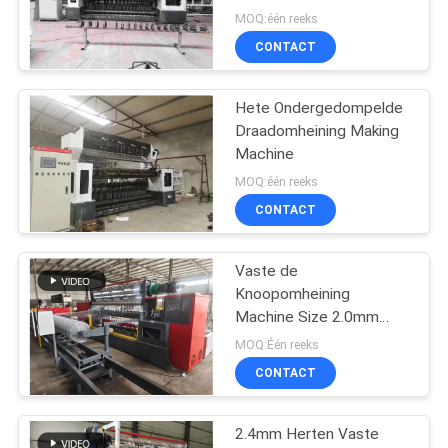
MOQ:één reeks
CONTACT
Hete Ondergedompelde
Draadomheining Making
Machine
MOQ:één reeks
CONTACT
Vaste de
Knoopomheining
Machine Size 2.0mm
Dierlijke Omheining
MOQ:Één reeks
Making van gelijkstroom
CONTACT
24v
2.4mm Herten Vaste