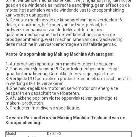
5. Het windende mechanisme keurt wrijvingaandrijving, de motor
goed en de windende as indirecte aandrijving, geen effect op de
motor, het aanhalen van de windende vaste knoopomheining
kan worden aangepast
6. De vaste machine van de knoopomheining is verdeeld in 6
delen, draadkader, het kader van het voetpedaal, het
netwerkmechanisme van de trekkrachtomheining,
gastheermechanisme, het netwerkmechanisme van de
broodjesomheining, weft mechanisme van de draadlevering,
deze machine in vervoerdemontage en installatiegemak.
Vaste Knoopomheining Making Machine Advantages:
1. Automatisch apparaat om machine tegen te houden.
2. Panasonic/Mitsubishi-PLC controlemechanisme--Hoge
graadautomatisering; Gemakkelijk en veilige exploitatie.
3. Verfijnde PLC controle en productietechniek om machine vlot-
in werking stelt te verzekeren.
4. Snelheid-regelbare motor en servomotor om energie te
besparen en capaciteit te verbeteren.
5. Afvlakkend pool om vlotte oppervlakte van geëindigd te
maken - producten.
6. Producten met diverse specificatie.
De vaste Parameters van Making Machine Technical van de
Knoopomheining:
Model
Dx-2440