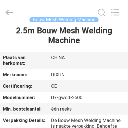
Dixun
Wire
Mesh
Products
Co.,
Bouw Mesh Welding Machine
Ltd.
All
2.5m Bouw Mesh Welding
HUIS
Rights
Reserved.
Machine
PRODUCTEN
Plaats van
CHINA
herkomst:
VR
TOON
Merknaam:
DIXUN
Certificering:
CE
ONGEVEER
Modelnummer:
Dx-gwcd-2500
ONS
Min. bestelaantal:
één reeks
Verpakking Details:
De Bouw Mesh Welding Machine
FABRIEKSREIS
is naakte verpakking. Behoefte