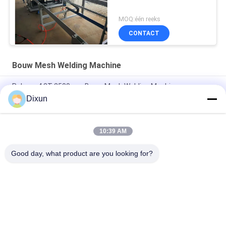
MOQ:één reeks
CONTACT
Bouw Mesh Welding Machine
Rolvoer 4.8T 2500mm Bouw Mesh Welding Machine
Dixun
2.5m Bouw Mesh Welding Machine, Automatische Draad Mesh
Welding Machine
10:39 AM
De Machinelading 1T van Mesh Hopper Construction Mesh
Welding van de servomotortrekkracht
Good day, what product are you looking for?
populaire categorieën
Alle
Draad Mesh 
De Versterkende 
Welding Machines
Machine Van Het 
Netwerklassen