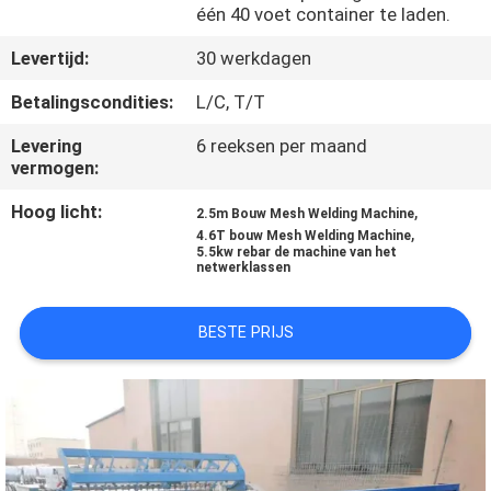
één 40 voet container te laden.
KWALITEITSCONTROLE
Levertijd:
30 werkdagen
Betalingscondities:
L/C, T/T
CONTACTEER
Levering
6 reeksen per maand
ONS
vermogen:
Hoog licht:
,
2.5m Bouw Mesh Welding Machine
VERZOEK
,
4.6T bouw Mesh Welding Machine
5.5kw rebar de machine van het
OM EEN
netwerklassen
CITAAT
BESTE PRIJS
SITEMAP
PRIVACY
POLICY