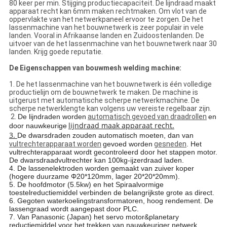
80 keer per min. Stijging productiecapaciteit. De lijndraad maakt
apparaat recht kan 6mm maken rechtmaken. Om vlot van de
oppervlakte van het netwerkpaneel ervoor te zorgen. De het
lassenmachine van het bouwnetwerk is zeer populair in vele
landen. Vooral in Afrikaanse landen en Zuidoostenlanden. De
uitvoer van de het lassenmachine van het bouwnetwerk naar 30
landen. Krijg goede reputatie.
De Eigenschappen van bouwmesh welding machine:
1. De het lassenmachine van het bouwnetwerk is één volledige
productielijn om de bouwnetwerk te maken. De machine is
uitgerust met automatische scherpe netwerkmachine. De
scherpe netwerklengte kan volgens uw vereiste regelbaar zijn.
2.
De lijndraden worden
automatisch gevoed van draadrollen
en
lijndraad maak apparaat recht.
door nauwkeurige
3.
De dwarsdraden zouden automatisch moeten, dan van
vultrechterapparaat worden
gevoed worden
gesneden
. Het
vultrechterapparaat wordt gecontroleerd door het stappen motor.
De dwarsdraadvultrechter kan 100kg-ijzerdraad laden.
4.
De lassenelektroden worden gemaakt van zuiver koper
(hogere duurzame Φ20*120mm, lager 20*20*20mm).
5. De hoofdmotor (5.5kw) en het Spiraalvormige
toestelreductiemiddel verbinden de belangrijkste grote as direct.
6. Gegoten waterkoelingstransformatoren, hoog rendement. De
lassengraad wordt aangepast door PLC.
7. Van Panasonic (Japan) het servo motor&planetary
reductiemiddel voor het trekken van nauwkeuriger netwerk.