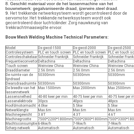
8. Geschikt materiaal voor de het lassenmachine van het
bouwnetwerk: gegalvaniseerde draad, ijzerwire.steel draad.
9.
Het trekkende netwerksysteem wordt gecontroleerd door de
servomotor. Het trekkende netwerksysteem wordt ook
gecontroleerd door luchtcilinder. Zorg nauwkeurig van
trekkrachtmaaswijdte ervoor.
Bouw Mesh Welding Machine Technical Parameters:
Model
Dx-gwcd-1500
Dx-gwcd-2000
Dx-gwcd-2500
Controlesysteem
PLC en touch screen
PLC en touch screen
PLC en touch sc
Controleschakelaar
Schneider Frankrijk
Schneider Frankrijk
Schneider Frankr
Frequentieconvertor
Deltachina
Deltachina
Deltachina
Touch screen
Weinview China
Weinview China
Weinview China
Draaddiameter
2.56.0mm
2.56.0mm
2.56.0mm
De ruimte van de
50300mm
50300mm
50300mm
lijndraad
Dwarsdraadruimte
50300mm
50300mm
50300mm
De breedte van het
Max.1500mm
Max.2000mm
Max.2500mm
lassennetwerk
Lassensnelheid
40-80 keer per min
40-75 keer per min
40-75 keer per 
Lassenelektrode
30pcs
40pcs
48pcs
Hoofdmotormacht
4.0kw
5.5kw
5.5kw
Netwerklengte
Max.6m
Max.6m
Max.6m
Machinegewicht
3.8T
4.3T
4.6T
Machinegrootte
7500*2200*1800mm
7500*2800*1800mm
7500*3300*18
Machtsconsumptie
6-8kw/h
7-9kw/h
7-9kw/h
Scherp netwerk
Automatisch
Automatisch
Automatisch