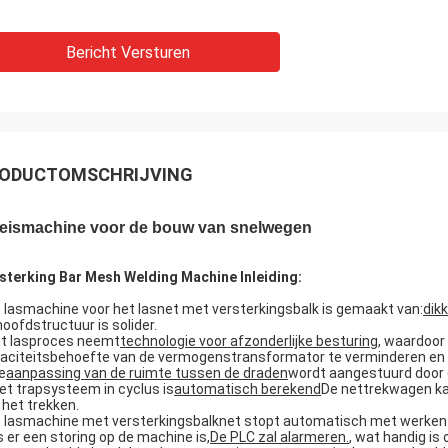
Bericht Versturen
ODUCTOMSCHRIJVING
eismachine voor de bouw van snelwegen
sterking Bar Mesh Welding Machine Inleiding:
 lasmachine voor het lasnet met versterkingsbalk is gemaakt van:
dikk
hoofdstructuur is solider.
t lasproces neemt
technologie voor afzonderlijke besturing
, waardoor
aciteitsbehoefte van de vermogenstransformator te verminderen en 
e
aanpassing van de ruimte tussen de draden
wordt aangestuurd door 
Het trapsysteem in cyclus is
automatisch berekend
De nettrekwagen k
 het trekken.
 lasmachine met versterkingsbalknet stopt automatisch met werken a
s er een storing op de machine is,
De PLC zal alarmeren.
, wat handig i