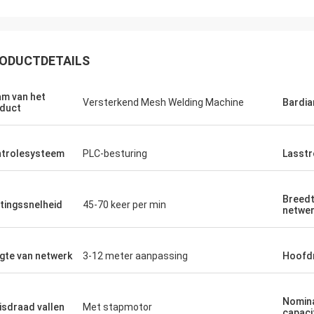
ODUCTDETAILS
m van het
Versterkend Mesh Welding Machine
Bardi
duct
trolesysteem
PLC-besturing
Lasst
Breedt
itingssnelheid
45-70 keer per min
netwe
gte van netwerk
3-12 meter aanpassing
Hoofd
Nomin
isdraad vallen
Met stapmotor
capaci