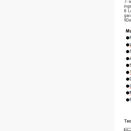
7- 
ing
8. 
gar
9De
Tec
Mo