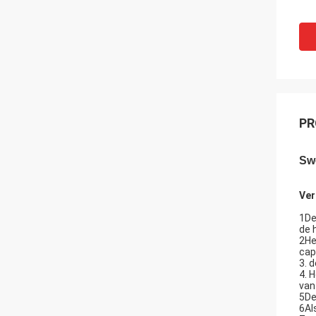
PR
Sw
Ver
1De
de 
2He
cap
3. d
4. 
van
5De
6Al