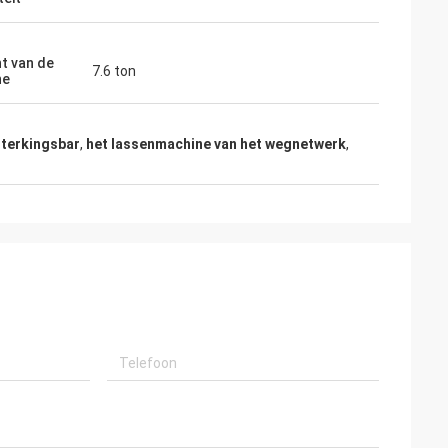
t van de
7.6 ton
ne
sterkingsbar
,
het lassenmachine van het wegnetwerk
,