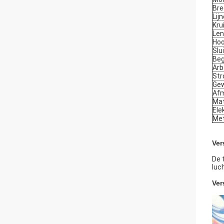
Bre
Lij
Kru
Len
Ho
Slu
Beg
Arb
Str
Gew
Afm
Mat
Ele
Met
Ver
De 
luc
Ver