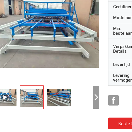
Certificer
Modelnu
Min.
bestelaan
Verpakki
Details
Levertijd
Levering
vermoge
Beste P