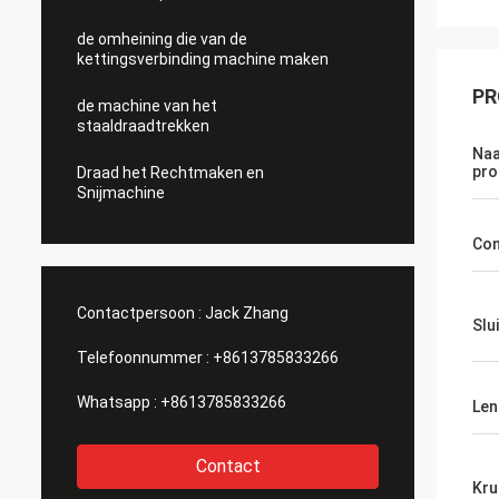
de omheining die van de
kettingsverbinding machine maken
PR
de machine van het
staaldraadtrekken
Naa
pro
Draad het Rechtmaken en
Snijmachine
Con
Contactpersoon :
Jack Zhang
Slu
Telefoonnummer :
+8613785833266
Whatsapp :
+8613785833266
Len
Contact
Kru