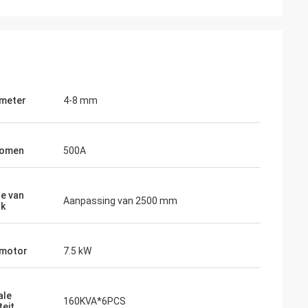
ameter
4-8 mm
romen
500A
e van
Aanpassing van 2500 mm
rk
motor
7.5 kW
ale
160KVA*6PCS
teit