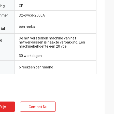
ing
CE
mmer
Dx-gwcd-2500A
één reeks
tal
De het versterken machine van het
ng
netwerklassen is naakte verpakking. Één
machinebehoefte één 20 voe
30 werkdagen
6 reeksen per maand
n
rijs
Contact Nu