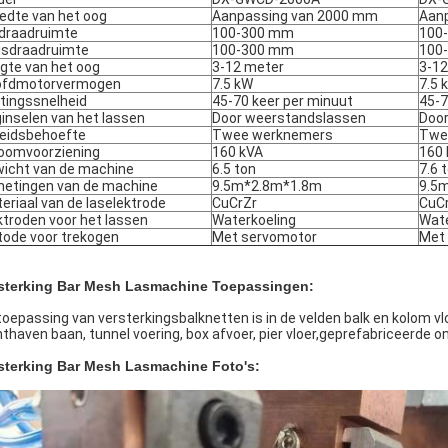
edte van het oog
Aanpassing van 2000 mm
Aan
ndraadruimte
100-300 mm
100
isdraadruimte
100-300 mm
100
gte van het oog
3-12 meter
3-12
ofdmotorvermogen
7.5 kW
7.5 
itingssnelheid
45-70 keer per minuut
45-7
inselen van het lassen
Door weerstandslassen
Doo
eidsbehoefte
Twee werknemers
Twe
oomvoorziening
160 kVA
160
icht van de machine
6.5 ton
7.6 
etingen van de machine
9.5m*2.8m*1.8m
9.5
eriaal van de laselektrode
CuCrZr
CuC
ktroden voor het lassen
Waterkoeling
Wate
ode voor trekogen
Met servomotor
Met
sterking Bar Mesh Lasmachine Toepassingen:
toepassing van versterkingsbalknetten is in de velden balk en kolom vloe
hthaven baan, tunnel voering, box afvoer, pier vloer,geprefabriceerde 
sterking Bar Mesh Lasmachine Foto's: