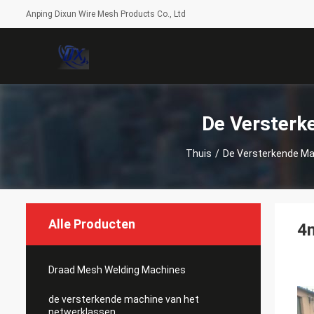
Anping Dixun Wire Mesh Products Co., Ltd
De Versterk
Thuis
/
De Versterkende Ma
Alle Producten
4
Draad Mesh Welding Machines
de versterkende machine van het
netwerklassen