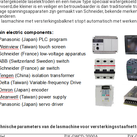
watergekoelde laselektroden en een nieuw type speciaal watergekoel
evoerd;die kleiner is en veiliger en betrouwbaarder is dan traditionele 
Lage spanningsapparaten zijn gemaakt van Schneider, bekende merken 
anderen.
 lasmachine met versterkingsbalknet stopt automatisch met werken a
hnische parameters van de lasmachine voor versterkingsstaafnett
del
DX-GWCD-2000A
DX-