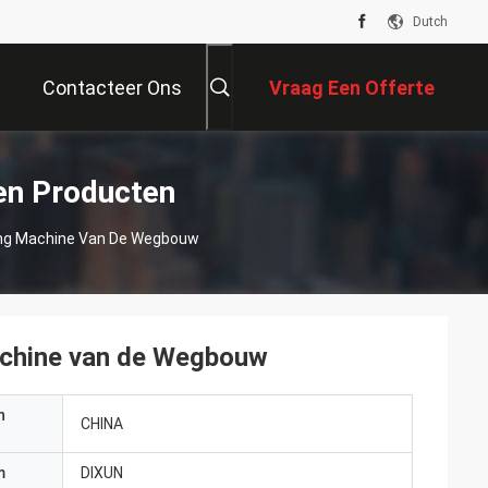
Dutch
Contacteer Ons
Vraag Een Offerte
Aan
en Producten
ng Machine Van De Wegbouw
chine van de Wegbouw
n
CHINA
m
DIXUN