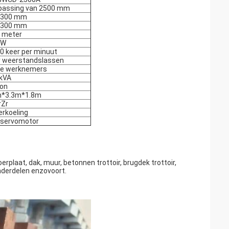
passing van 2500 mm
-300 mm
-300 mm
 meter
kW
0 keer per minuut
r weerstandslassen
e werknemers
 kVA
ton
m*3.3m*1.8m
rZr
rkoeling
 servomotor
rplaat, dak, muur, betonnen trottoir, brugdek trottoir,
onderdelen enzovoort.