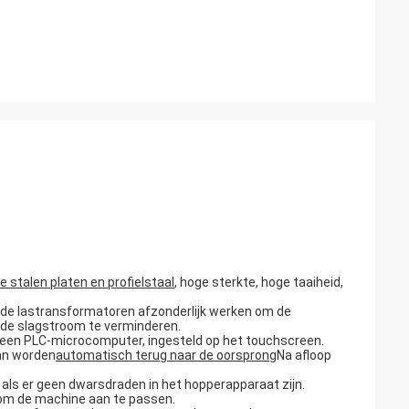
e stalen platen en profielstaal
, hoge sterkte, hoge taaiheid,
 de lastransformatoren afzonderlijk werken om de
de slagstroom te verminderen.
een PLC-microcomputer, ingesteld op het touchscreen.
an worden
automatisch terug naar de oorsprong
Na afloop
ls er geen dwarsdraden in het hopperapparaat zijn.
s om de machine aan te passen.