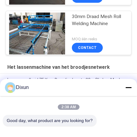
30mm Draad Mesh Roll
Welding Machine
MOQ:één reeks
CONTACT
Het lassenmachine van het broodjesnetwerk
Lassensnelheid 75 Keer Broodjeslengte 30m Plc Las Mesh
Manufacturing Machine
Dixun
Lengte 60m Plc 2.5mm Dia Roll Mesh Welding Machine
2:38 AM
Gatengrootte 10*10cm Bouw 36mm Gelast Mesh Making
Machine
Good day, what product are you looking for?
populaire categorieën
Alle