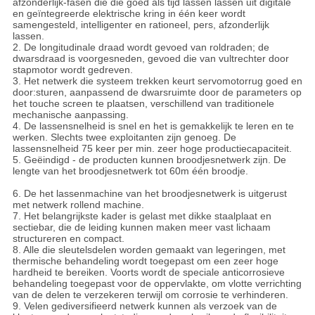
afzonderlijk-fasen die die goed als tijd lassen lassen uit digitale
en geïntegreerde elektrische kring in één keer wordt
samengesteld, intelligenter en rationeel, pers, afzonderlijk
lassen.
2. De longitudinale draad wordt gevoed van roldraden; de
dwarsdraad is voorgesneden, gevoed die van vultrechter door
stapmotor wordt gedreven.
3. Het netwerk die systeem trekken keurt servomotorrug goed en
door:sturen, aanpassend de dwarsruimte door de parameters op
het touche screen te plaatsen, verschillend van traditionele
mechanische aanpassing.
4. De lassensnelheid is snel en het is gemakkelijk te leren en te
werken. Slechts twee exploitanten zijn genoeg. De
lassensnelheid 75 keer per min. zeer hoge productiecapaciteit.
5. Geëindigd - de producten kunnen broodjesnetwerk zijn. De
lengte van het broodjesnetwerk tot 60m één broodje.
6. De het lassenmachine van het broodjesnetwerk is uitgerust
met netwerk rollend machine.
7. Het belangrijkste kader is gelast met dikke staalplaat en
sectiebar, die de leiding kunnen maken meer vast lichaam
structureren en compact.
8. Alle die sleutelsdelen worden gemaakt van legeringen, met
thermische behandeling wordt toegepast om een zeer hoge
hardheid te bereiken. Voorts wordt de speciale anticorrosieve
behandeling toegepast voor de oppervlakte, om vlotte verrichting
van de delen te verzekeren terwijl om corrosie te verhinderen.
9. Velen gediversifieerd netwerk kunnen als verzoek van de