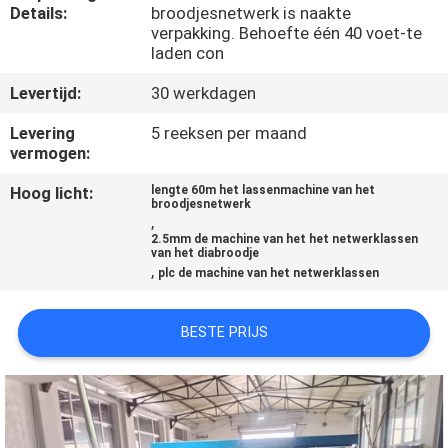
Details:
broodjesnetwerk is naakte
verpakking. Behoefte één 40 voet-te
KWALITEITSCONTROLE
laden con
Levertijd:
30 werkdagen
CONTACTEER
Levering
5 reeksen per maand
ONS
vermogen:
Hoog licht:
lengte 60m het lassenmachine van het
VERZOEK
broodjesnetwerk
,
OM EEN
2.5mm de machine van het het netwerklassen
van het diabroodje
CITAAT
,
plc de machine van het netwerklassen
SITEMAP
BESTE PRIJS
PRIVACY
POLICY