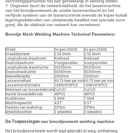
verrichtingspersoneel het kan gemakkelijk in werking stellen.
7. Ongeveer keurt de netwerkvlakheid, de het lassenmachine
van het broodjesnetwerk de unieke lassenambacht en het
verfijnde systeem van de lassencontrole evenals de koper-kobalt
legeringselektroden van uitstekende kwaliteit met speciale vorm
goed, die de vlakheid van netwerk kan verzekeren.
Broodje Mesh Welding Machine Technical Parameters:
Model
Dx-gwc-2000D
Dx-gwc-2500D
Draaddiameter
2.56.0mm
2.56.0mm
Longitudinale draadvorm
Roldraad
Roldraad
Dwarsdraadvorm
Voorgesneden
Voorgesneden
Longitudinale draadruimte
50250mm
50250mm
Dwarsdraadruimte
50300mm
50300mm
Netwerkbreedte
2000mm
2500mm
Lassensnelheid
60-75 keer per min
60-75 keer per min
Lassentransformator
160KVA*5PCS
160KVA*6PCS
Materiaal van lassenelektrode
CuCrZr
CuCrZr
Aantal lassenelektrode
40PCS
48PCS
Hoofdmotor
5.5KW
7.5KW
Machinegewicht
4.8T
5.5T
Vereiste van workshop
25*6m
25*8m
Arbeidskrachten
2 arbeiders
2 arbeiders
De Toepassingen
van broodjesmesh welding machine
:
Het broodjesnetwerk wordt wijd gebruikt in weg, omheining,