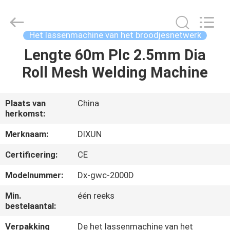
Dixun
Wire
Mesh
Products
Co.,
Het lassenmachine van het broodjesnetwerk
Ltd.
All
Lengte 60m Plc 2.5mm Dia
HUIS
Rights
Reserved.
Roll Mesh Welding Machine
PRODUCTEN
Plaats van
China
herkomst:
VR
TOON
Merknaam:
DIXUN
Certificering:
CE
ONGEVEER
Modelnummer:
Dx-gwc-2000D
ONS
Min.
één reeks
bestelaantal:
FABRIEKSREIS
Verpakking
De het lassenmachine van het