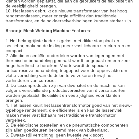
klanten worden geplaatst, die aan de gebruikers de flexibiliteit en
de veelzijdigheid brengen.
10. Het lassen gebruikt de nieuwe transformator van het hoog
rendementlassen, meer energie efficiënt dan traditionele
transformator, en de soldeerselverbindingen kunnen sterker zijn.
Broodje Mesh Welding Machine Features:
1.
Het belangrijkste kader is gelast met dikke staalplaat en
sectiebar, makend de leiding meer vast lichaam structureren en
compact.
2. Alle die essentiële onderdelen worden van legeringen met
thermische behandeling gemaakt wordt toegepast om een zeer
hoge hardheid te bereiken. Voorts wordt de speciale
anticorrosieve behandeling toegepast voor de oppervlakte om
vlotte verrichting van de delen te verzekeren terwijl het
verhinderen van corrosie.
3. De lassenproducten zijn van diversiteit en de machine kan
volgens verschillende productievereisten van diverse soorten
worden geplaatst, flexibiliteit en veelzijdigheid voor klanten
brengen.
4. Het lassen keurt het lassentransformator goed van het nieuw-
typehoge rendement, die efficiënter is en kan de lassenvlek
maken meer vast lichaam met traditionele transformator
vergeleek.
5. De elektrische toestellen en de pneumatische componenten
zijn allen goedkeuren beroemd merk van buitenland.
6. Dwaas-stijl verrichting, geen kwestie welk soort