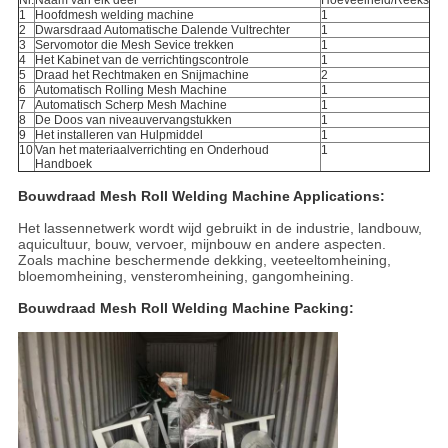
Nr.
Naam van elk deel
Hoeveelheid/Reeks
1
Hoofdmesh welding machine
1
2
Dwarsdraad Automatische Dalende Vultrechter
1
3
Servomotor die Mesh Sevice trekken
1
4
Het Kabinet van de verrichtingscontrole
1
5
Draad het Rechtmaken en Snijmachine
2
6
Automatisch Rolling Mesh Machine
1
7
Automatisch Scherp Mesh Machine
1
8
De Doos van niveauvervangstukken
1
9
Het installeren van Hulpmiddel
1
10
Van het materiaalverrichting en Onderhoud
1
Handboek
Bouwdraad Mesh Roll Welding Machine Applications:
Het lassennetwerk wordt wijd gebruikt in de industrie, landbouw,
aquicultuur, bouw, vervoer, mijnbouw en andere aspecten.
Zoals machine beschermende dekking, veeteeltomheining,
bloemomheining, vensteromheining, gangomheining.
Bouwdraad Mesh Roll Welding Machine Packing: