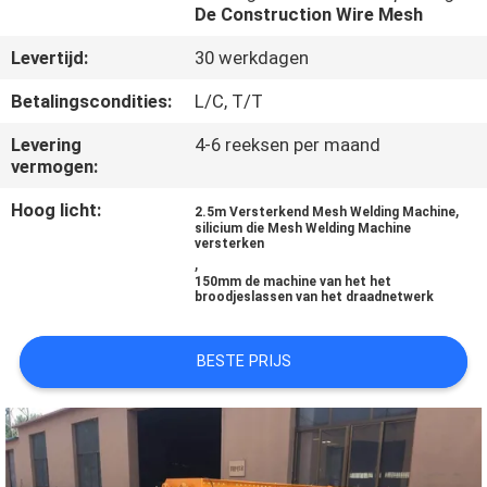
De Construction Wire Mesh
KWALITEITSCONTROLE
Levertijd:
30 werkdagen
Betalingscondities:
L/C, T/T
CONTACTEER
Levering
4-6 reeksen per maand
ONS
vermogen:
Hoog licht:
,
2.5m Versterkend Mesh Welding Machine
VERZOEK
silicium die Mesh Welding Machine
versterken
OM EEN
,
150mm de machine van het het
CITAAT
broodjeslassen van het draadnetwerk
SITEMAP
BESTE PRIJS
PRIVACY
POLICY