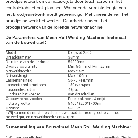
broodjesnetwerk en de maaswijdte door touch screen in het
controlekabinet ook plaatsen. Wanneer de vereiste lengte van
het broodjesnetwerk wordt gebeëindigd. Mahcineeinde van het
broodjesnetwerk het werken. De arbeider neemt het
broodjesnetwerk van de rollende netwerkmachine.
De Parameters van Mesh Roll Welding Machine Technical
van de bouwdraad:
Model
Dx-gwcd-2500
Draaddiameter
36mm
De ruimte van de lijndraad
50300mm
Dwarsdraadruimte
Min. 50mm of Min. 25mm
Netwerkbreedte
Max.2.5m
Netwerklengte
Max. 100m
Lassensnelheid
50-75 keer/min
Lassentransformatoren
150kva*6pcs
Lassenelektroden
48pcs
Lijndraad het voeden
van draadrollen
Crosswire het voeden
Pre-maak recht & snijd
Totale grootte
5400*3200*1700mm
Gewicht
5500kg
· Wij kunnen de machine volgens uw draaddiameter, grootte van het
netwerkgat, en netwerkbreedte ontwerpen.
Samenstelling van
Bouwdraad Mesh Roll Welding Machine
: