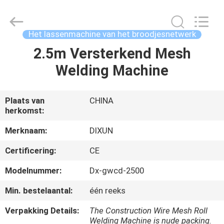
Dixun
Wire
Mesh
Products
Co.,
Het lassenmachine van het broodjesnetwerk
Ltd.
All
2.5m Versterkend Mesh
HUIS
Rights
Reserved.
Welding Machine
PRODUCTEN
Plaats van
CHINA
herkomst:
VR
TOON
Merknaam:
DIXUN
Certificering:
CE
ONGEVEER
Modelnummer:
Dx-gwcd-2500
ONS
Min. bestelaantal:
één reeks
Verpakking Details:
The Construction Wire Mesh Roll
FABRIEKSREIS
Welding Machine is nude packing.