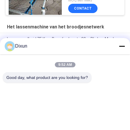
MOQ:één reeks
CONTACT
Het lassenmachine van het broodjesnetwerk
Lassensnelheid 75 Keer Broodjeslengte 30m Plc Las Mesh
Manufacturing Machine
Dixun
Lengte 60m Plc 2.5mm Dia Roll Mesh Welding Machine
9:52 AM
Gatengrootte 10*10cm Bouw 36mm Gelast Mesh Making
Machine
Good day, what product are you looking for?
populaire categorieën
Alle
Draad Mesh 
De Versterkende 
Welding Machines
Machine Van Het 
Netwerklassen
Het Lassenmachine 
Het Lassenmachine 
Van Het 
Van Het 