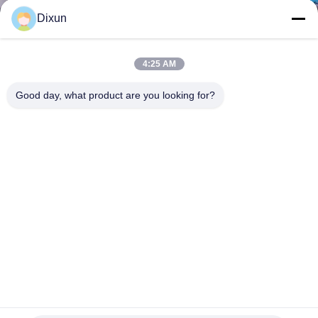
Dixun
KWALITEITSCONTROLE
4:25 AM
CONTACTEER
Good day, what product are you looking for?
ONS
VERZOEK
OM EEN
CITAAT
SITEMAP
PRIVACY
Wegenbouw CNC 2.5mm Broodje Mesh Welding Machine
POLICY
Het lassenmachine van het broodjesnetwerk
2023-02-09