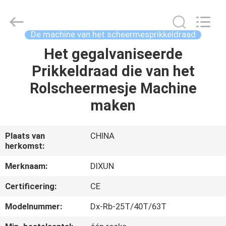
Dixun
Wire
Mesh
Products
Co.,
De machine van het scheermesprikkeldraad
Ltd.
All
Het gegalvaniseerde
HUIS
Rights
Reserved.
Prikkeldraad die van het
PRODUCTEN
Rolscheermesje Machine
maken
VR
TOON
Plaats van
CHINA
herkomst:
ONGEVEER
Merknaam:
DIXUN
ONS
Certificering:
CE
Modelnummer:
Dx-Rb-25T/40T/63T
FABRIEKSREIS