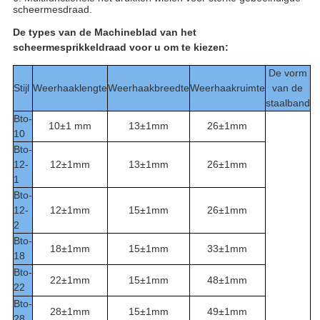
scheermesdraad.
De types van de Machineblad van het
scheermesprikkeldraad voor u om te kiezen:
De vorm
Stijl
Weerhaaklengte
Weerhaakbreedte
Weerhaakruimte
van de
staalband
Bto-
10±1 mm
13±1mm
26±1mm
10
Bto-
12-
12±1mm
13±1mm
26±1mm
1
Bto-
12-
12±1mm
15±1mm
26±1mm
2
Bto-
18±1mm
15±1mm
33±1mm
18
Bto-
22±1mm
15±1mm
48±1mm
22
Bto-
28±1mm
15±1mm
49±1mm
28