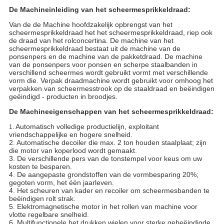
De Machineinleiding van het scheermesprikkeldraad:
Van de de Machine hoofdzakelijk opbrengst van het 
scheermesprikkeldraad het het scheermesprikkeldraad, riep ook 
de draad van het rolconcertina. De machine van het 
scheermesprikkeldraad bestaat uit de machine van de 
ponsenpers en de machine van de pakketdraad. De machine 
van de ponsenpers voor ponsen en scherpe staalbanden in 
verschillend scheermes wordt gebruikt vormt met verschillende 
vorm die. Verpak draadmachine wordt gebruikt voor omhoog het 
verpakken van scheermesstrook op de staaldraad en beëindigen 
geëindigd - producten in broodjes.
De Machineeigenschappen van het scheermesprikkeldraad:
Automatisch volledige productielijn, exploitant 
1.
vriendschappelijke en hogere snelheid.
2. Automatische decoiler die max. 2 ton houden staalplaat; zijn 
die motor van koperlood wordt gemaakt.
3. De verschillende pers van de tonstempel voor keus om uw 
kosten te besparen.
4. De aangepaste grondstoffen van de vormbesparing 20%; 
gegoten vorm, het één jaarleven.
4. Het scheuren van kader en recoiler om scheermesbanden te 
beëindigen rolt strak.
5. Elektromagnetische motor in het rollen van machine voor 
vlotte regelbare snelheid.
6. Multifunctionele het drukken wielen voor sterke gebeëindigde 