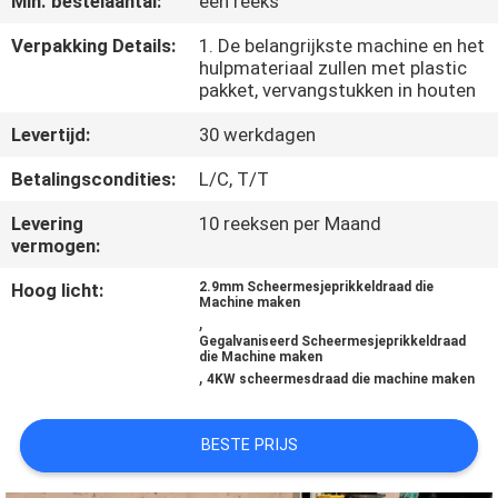
Min. bestelaantal:
één reeks
KWALITEITSCONTROLE
Verpakking Details:
1. De belangrijkste machine en het
hulpmateriaal zullen met plastic
pakket, vervangstukken in houten
CONTACTEER
Levertijd:
30 werkdagen
ONS
Betalingscondities:
L/C, T/T
VERZOEK
Levering
10 reeksen per Maand
vermogen:
OM EEN
Hoog licht:
2.9mm Scheermesjeprikkeldraad die
CITAAT
Machine maken
,
Gegalvaniseerd Scheermesjeprikkeldraad
die Machine maken
SITEMAP
,
4KW scheermesdraad die machine maken
PRIVACY
BESTE PRIJS
POLICY