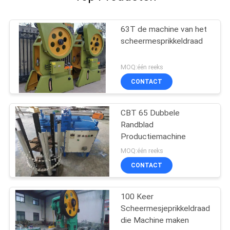
63T de machine van het
scheermesprikkeldraad
MOQ:één reeks
CONTACT
CBT 65 Dubbele
Randblad
Productiemachine
MOQ:één reeks
CONTACT
100 Keer
Scheermesjeprikkeldraad
die Machine maken