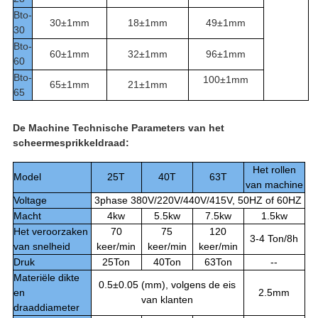
Bto-
30±1mm
18±1mm
49±1mm
30
Bto-
60±1mm
32±1mm
96±1mm
60
Bto-
100±1mm
65±1mm
21±1mm
65
De Machine Technische Parameters van het
scheermesprikkeldraad:
Het rollen
Model
25T
40T
63T
van machine
Voltage
3phase 380V/220V/440V/415V, 50HZ of 60HZ
Macht
4kw
5.5kw
7.5kw
1.5kw
Het veroorzaken
70
75
120
3-4 Ton/8h
van snelheid
keer/min
keer/min
keer/min
Druk
25Ton
40Ton
63Ton
--
Materiële dikte
0.5±0.05 (mm), volgens de eis
en
2.5mm
van klanten
draaddiameter