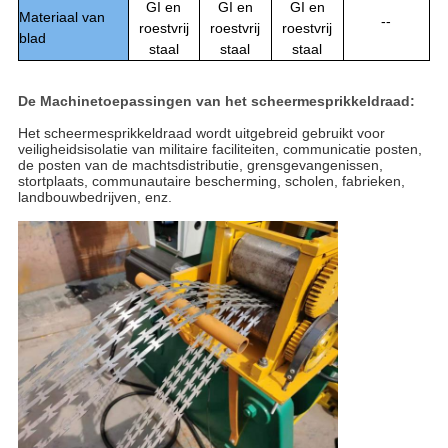
GI
en
GI en
GI en
Materiaal van
--
roestvrij
roestvrij
roestvrij
blad
staal
staal
staal
De Machinetoepassingen van het scheermesprikkeldraad:
Het scheermesprikkeldraad wordt uitgebreid gebruikt voor
veiligheidsisolatie van militaire faciliteiten, communicatie posten,
de posten van de machtsdistributie, grensgevangenissen,
stortplaats, communautaire bescherming, scholen, fabrieken,
landbouwbedrijven, enz.