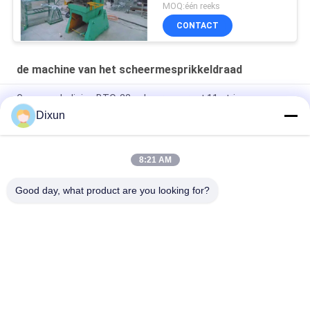
MOQ:één reeks
CONTACT
de machine van het scheermesprikkeldraad
Grensverdediging BTO-22 scheerapparaat 11 strips
scheerapparaat prikkeldraad
Dixun
Punch Druk 63T BTO-22 11 Strips Razor Wire Making Machine
8:21 AM
Productiesnelheid 220-280m/h 9 strips BTO-22 Razor Barbed
Wire Machine
Good day, what product are you looking for?
populaire categorieën
Alle
Draad Mesh 
De Versterkende 
Welding Machines
Machine Van Het 
Netwerklassen
Het Lassenmachine 
Het Lassenmachine 