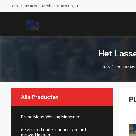
Anping Dixun Wire Mesh Products Co., Ltd
Het Lass
Thuis
/
Het Lasse
Alle Producten
P
Draad Mesh Welding Machines
de versterkende machine van het
netwerklassen