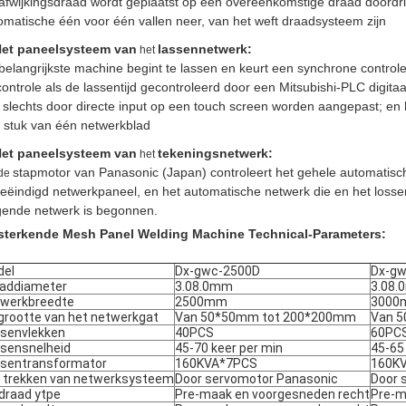
afwijkingsdraad wordt geplaatst op een overeenkomstige draad doordri
omatische één voor één vallen neer, van het weft draadsysteem zijn
et paneelsysteem van
lassennetwerk:
het
belangrijkste machine begint te lassen en keurt een synchrone contro
controle als de lassentijd gecontroleerd door een Mitsubishi-
PLC digita
 slechts door directe input op een touch screen worden aangepast; en h
 stuk van één netwerkblad
et paneelsysteem van
tekeningsnetwerk:
het
stapmotor van Panasonic (Japan) controleert het gehele automatis
de
eëindigd netwerkpaneel, en het automatische netwerk die en het losse
gende netwerk is begonnen.
sterkende Mesh Panel Welding Machine Technical-Parameters:
del
Dx-gwc-2500D
Dx-g
addiameter
3.08.0mm
3.08
werkbreedte
2500mm
3000
grootte van het netwerkgat
Van 50*50mm tot 200*200mm
Van 
senvlekken
40PCS
60PC
sensnelheid
45-70 keer per min
45-65
sentransformator
160KVA*7PCS
160K
 trekken van netwerksysteem
Door servomotor Panasonic
Door 
ndraad ytpe
Pre-maak en voorgesneden recht
Pre-m