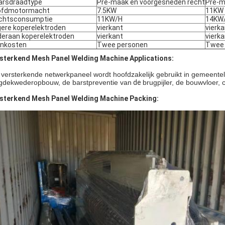
rsdraadtype
Pre-maak en voorgesneden recht
Pre-m
ofdmotormacht
7.5KW
11KW
chtsconsumptie
11KW/H
14KW
ere koperelektroden
vierkant
vierka
eraan koperelektroden
vierkant
vierka
nkosten
Twee personen
Twee 
sterkend Mesh Panel Welding Machine Applications:
 versterkende netwerkpaneel wordt
hoofdzakelijk gebruikt in gemeentel
gdekwederopbouw, de barstpreventie van
de
brugpijler, de bouwvloer, 
sterkend Mesh Panel Welding Machine Packing: