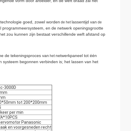
ngende vorm door arbeider, en de weft draad zal het
letechnologie goed, zowel worden
lassentijd van
de het
de
al programmeersysteem, en de
netwerk openings
grootte
et zou kunnen zijn bestaat verschillende weft afstand op
che de tekeningsproces van
netwerkpaneel tot één
het
n systeem begonnen verbinden is; het lassen van het
wc-3000D
.0mm
mm
50*50mm tot 200*200mm
S
 keer per min
VA*10PCS
servomotor Panasonic
aak en voorgesneden recht