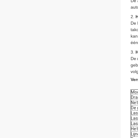
De 
aut
2.
H
De 
tak
kan
één
3.
H
De
geb
vol
Ver
Mo
Dra
Net
De 
Las
Las
Las
Het
Lij