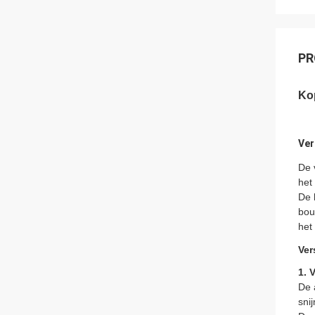
PR
Ko
Ver
De 
het
De 
bou
het
Ver
1.
V
De 
sni