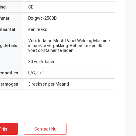
ing
CE
mmer
Dx-gwc-2500D
elaantal
één reeks
Versterkend Mesh Panel Welding Machine
g Details
is naakte verpakking. Behoefte één 40
voet container te laden
30 werkdagen
condities
L/C, T/T
 vermogen
3 reeksen per Maand
rijs
Contact Nu