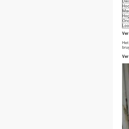
Dwa
Ho
Ma
Hog
Ond
Loo
Ver
Het
bru
Ver