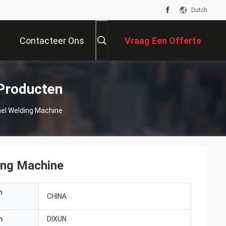
Dutch
Contacteer Ons
Vraag Een Offerte
Aan
Producten
el Welding Machine
ing Machine
n
CHINA
m
DIXUN