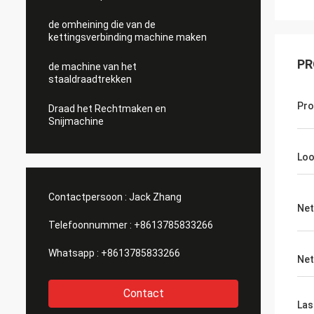
de omheining die van de
kettingsverbinding machine maken
PR
de machine van het
staaldraadtrekken
Pr
Draad het Rechtmaken en
Snijmachine
Loo
Contactpersoon :
Jack Zhang
Net
Telefoonnummer :
+8613785833266
Whatsapp :
+8613785833266
Net
Contact
Las