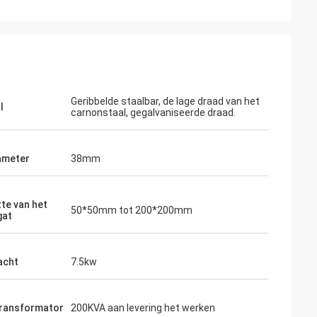
Geribbelde staalbar, de lage draad van het
l
carnonstaal, gegalvaniseerde draad.
ameter
38mm
te van het
50*50mm tot 200*200mm
gat
acht
7.5kw
ransformator
200KVA aan levering het werken