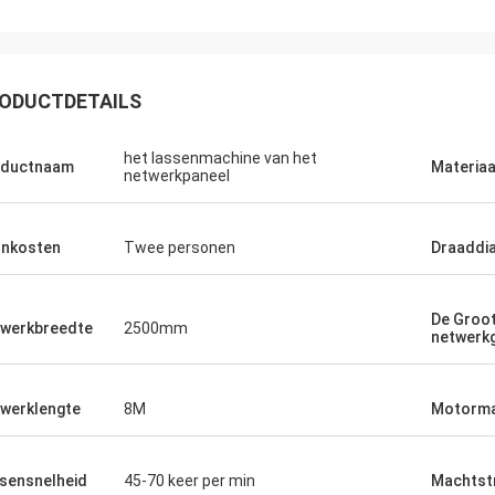
ODUCTDETAILS
het lassenmachine van het
oductnaam
Materiaa
netwerkpaneel
nkosten
Twee personen
Draaddi
De Groot
werkbreedte
2500mm
netwerk
werklengte
8M
Motorm
sensnelheid
45-70 keer per min
Machtst