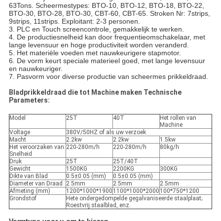
63Tons. Scheermestypes: BTO-10, BTO-12, BTO-18, BTO-22, 
BTO-30, BTO-28, BTO-30, CBT-60, CBT-65.
 Stroken Nr: 7strips, 
9strips, 11strips. Exploitant: 2-3 personen.
3. PLC en Touch screencontrole, gemakkelijk te werken.
4. De productiesnelheid kan door frequentieomschakelaar, met 
lange levensuur en hoge productiviteit worden veranderd.
5. Het materiële voeden met nauwkeurigere stapmotor.
6. De vorm keurt speciale materieel goed, met lange levensuur 
en nauwkeuriger.
7. Pasvorm voor diverse productie van scheermes prikkeldraad.
Bladprikkeldraad die tot Machine maken Technische
Parameters:
Model
25T
40T
Het rollen van
Machine
Voltage
380V/50HZ of als uw verzoek
Macht
2.2kw
2.2kw
1.5kw
Het veroorzaken van
220-280m/h
220-280m/h
80kg/h
Snelheid
Druk
25T
25T/40T
Gewicht
1500KG
2200KG
300KG
Dikte van Blad
0.5±0.05 (mm)
0.5±0.05 (mm)
Diameter van Draad
2.5mm
2.5mm
2.5mm
Afmeting (mm)
1200*1000*1900
1100*1000*2000
100*750*1200
Grondstof
Hete ondergedompelde gegalvaniseerde staalplaat;
Roestvrij staalblad, enz.