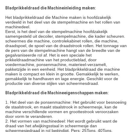
Bladprikkeldraad die Machineinleiding maken:
Het bladprikkeldraad die Machine maken is hoofdzakelijk
verdeeld in het deel van de stempelmachine en het rollen van
machinedeel.
Eerst, is het deel van de stempelmachine hoofdzakelijk
samengesteld uit decoiler, stempelmachine, die kader scheuren.
scheermes die machine, controlekabinet rollen, die machine,
draadspoel, de spoel van de draadstrook rollen. Het tonnage van
de pers van de stempelmachine hangt van de breedte van de
gegalvaniseerde rol af.
Het is een speciale het
prikkeldraadmachine van het productieblad, door
voedermachine, ponsenmachine, materieel-verzamelt,
pakketzijde in een eenheid. Het bladprikkeldraad die machine
maken is compact en klein in grootte. Gemakkelijk te werken,
gemakkelijk te handhaven en lage energie. Geschikt voor de
productie van diverse stijlen van scheermesdraad.
Bladprikkeldraad die Machineeigenschappen maken:
1.
Het deel van de ponsenmachine: Het gebruikt voor besnoeiing 
de staalstrook, en maakt staalstrook in scheermesje, kan de 
machine verschillende vormen en groottestrook veroorzaken 
door vorm te veranderen.
2. Het vormen van machinedeel: Het wordt gebruikt want de 
draad van het afwijkingsstaal in scheermesje dan 
scheermesjedraad in rol beëindigt. Pers: 25Tons, 40Tons, 