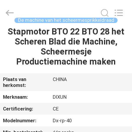
Dixun
Wire
Mesh
Products
Co.,
De machine van het scheermesprikkeldraad
Ltd.
All
Stapmotor BTO 22 BTO 28 het
HUIS
Rights
Reserved.
Scheren Blad die Machine,
PRODUCTEN
Scheermesje
Productiemachine maken
VR
TOON
Plaats van
CHINA
herkomst:
ONGEVEER
Merknaam:
DIXUN
ONS
Certificering:
CE
Modelnummer:
Dx-rp-40
FABRIEKSREIS