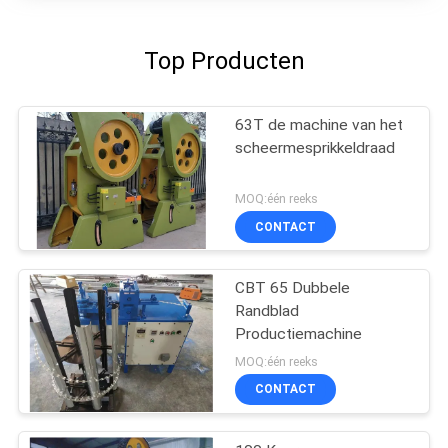
Top Producten
63T de machine van het
scheermesprikkeldraad
MOQ:één reeks
CONTACT
CBT 65 Dubbele
Randblad
Productiemachine
MOQ:één reeks
CONTACT