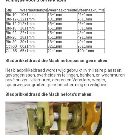
Vormtype voor u om te kiezen
Stijl
Weerhaaklengte
Weerhaakbreedte
Weerhaakruimte
Bto-10
10±1 mm
13±1mm
26±1mm
Bto-12-1
12±1mm
13±1mm
26±1mm
Bto-12-2
12±1mm
15±1mm
26±1mm
Bto-18
18±1mm
15±1mm
33±1mm
Bto-22
22±1mm
15±1mm
48±1mm
Bto-28
28±1mm
15±1mm
49±1mm
Bto-30
30±1mm
18±1mm
49±1mm
Cbt-60
60±1mm
32±1mm
96±1mm
Cbt-65
65±1mm
21±1mm
100±1mm
Bladprikkeldraad die Machinetoepassingen maken:
Het bladprikkeldraad wordt wijd gebruikt in militaire plaatsen,
gevangenissen, overheidsinstellingen, banken, en woonmuren,
privé huizen, villamuren, deuren en Vensters, wegen,
spoorwegvangrail en grensbescherming en veiligheid.
Bladprikkeldraad die Machinefoto's maken: