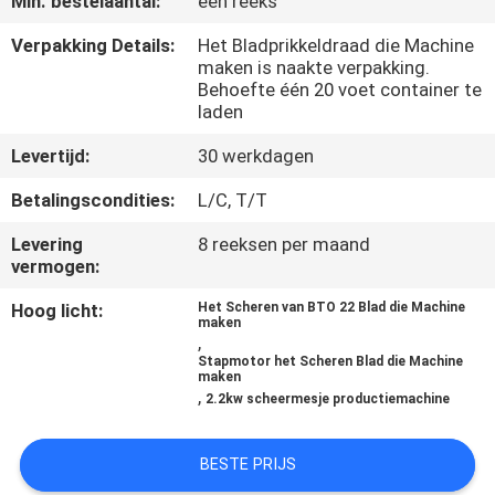
Min. bestelaantal:
één reeks
KWALITEITSCONTROLE
Verpakking Details:
Het Bladprikkeldraad die Machine
maken is naakte verpakking.
Behoefte één 20 voet container te
laden
CONTACTEER
ONS
Levertijd:
30 werkdagen
Betalingscondities:
L/C, T/T
VERZOEK
Levering
8 reeksen per maand
OM EEN
vermogen:
CITAAT
Hoog licht:
Het Scheren van BTO 22 Blad die Machine
maken
,
Stapmotor het Scheren Blad die Machine
SITEMAP
maken
,
2.2kw scheermesje productiemachine
PRIVACY
BESTE PRIJS
POLICY