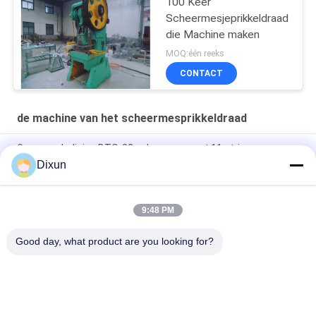
100 Keer
Scheermesjeprikkeldraad
die Machine maken
MOQ:één reeks
CONTACT
de machine van het scheermesprikkeldraad
Grensverdediging BTO-22 scheerapparaat 11 strips
scheerapparaat prikkeldraad
Dixun
Punch Druk 63T BTO-22 11 Strips Razor Wire Making Machine
9:48 PM
Productiesnelheid 220-280m/h 9 strips BTO-22 Razor Barbed
Wire Machine
Good day, what product are you looking for?
populaire categorieën
Alle
Draad Mesh 
De Versterkende 