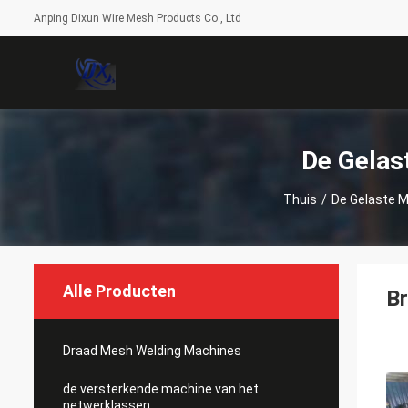
Anping Dixun Wire Mesh Products Co., Ltd
De Gelas
Thuis
/
De Gelaste 
Alle Producten
Br
Draad Mesh Welding Machines
de versterkende machine van het
netwerklassen