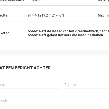
edte
914.4-1219.2 (12“ - 48“)
Machin
breedte 4ft de lasser van het draadnetwerk
,
het n
keren
breedte 4ft gelast netwerk die machine maken
AT EEN BERICHT ACHTER