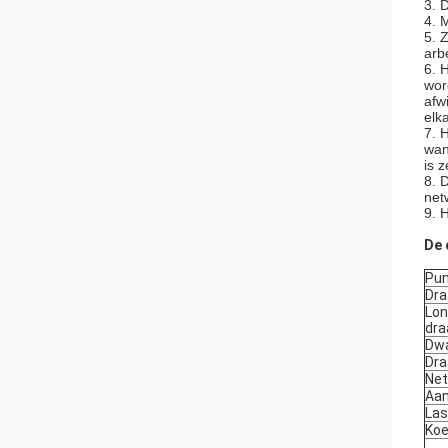
3. 
4. 
5. 
arb
6. 
wor
afw
elk
7. 
wan
is z
8. 
net
9. 
De 
Pu
Dra
Lon
dra
Dwa
Dr
Net
Aan
Las
Ko