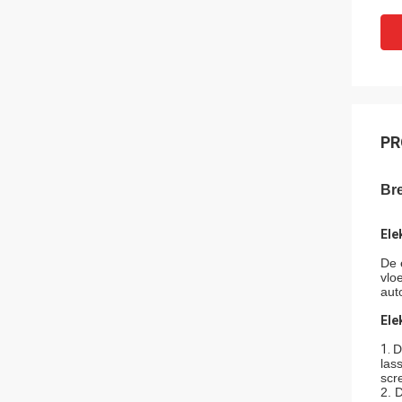
PR
Br
Ele
De 
vlo
aut
Ele
1.
D
las
scr
2. 