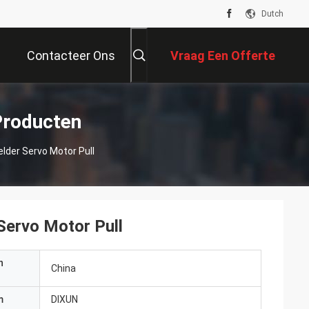
Dutch
Contacteer Ons
Vraag Een Offerte
Aan
Producten
lder Servo Motor Pull
Servo Motor Pull
n
China
m
DIXUN