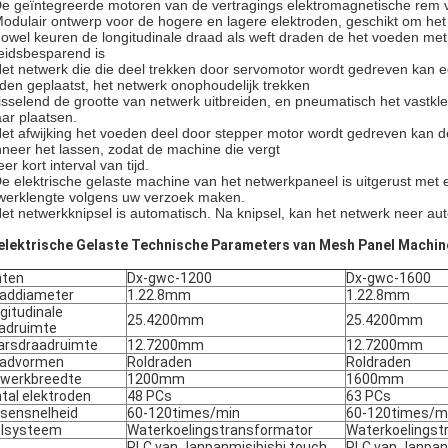
De geïntegreerde motoren van de vertragings elektromagnetische rem v
Modulair ontwerp voor de hogere en lagere elektroden, geschikt om het
Zowel keuren de longitudinale draad als weft draden de het voeden met
eidsbesparend is
Het netwerk die die deel trekken door servomotor wordt gedreven kan e
den geplaatst, het netwerk onophoudelijk trekken
isselend de grootte van netwerk uitbreiden, en pneumatisch het vastk
aar plaatsen.
Het afwijking het voeden deel door stepper motor wordt gedreven kan 
neer het lassen, zodat de machine die vergt
eer kort interval van tijd.
De elektrische gelaste machine van het netwerkpaneel is uitgerust met
werklengte volgens uw verzoek maken.
Het netwerkknipsel is automatisch. Na knipsel, kan het netwerk neer au
elektrische Gelaste Technische Parameters van Mesh Panel Machin
nten
Dx-gwc-1200
Dx-gwc-1600
addiameter
1.22.8mm
1.22.8mm
gitudinale
25.4200mm
25.4200mm
adruimte
rsdraadruimte
12.7200mm
12.7200mm
aadvormen
Roldraden
Roldraden
werkbreedte
1200mm
1600mm
tal elektroden
48 PCs
63 PCs
sensnelheid
60-120times/min
60-120times/m
elsysteem
Waterkoelingstransformator
Waterkoelingst
PLC van Janpanmisibishi touch
PLC van Janpan