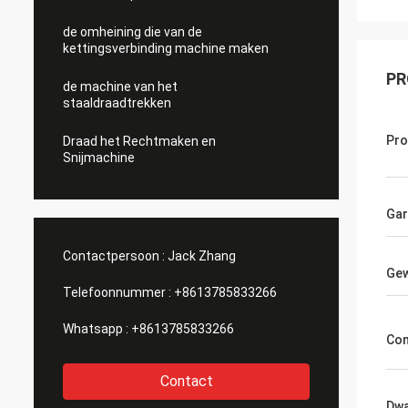
de omheining die van de
kettingsverbinding machine maken
PR
de machine van het
staaldraadtrekken
Pr
Draad het Rechtmaken en
Snijmachine
Gar
Contactpersoon :
Jack Zhang
Gew
Telefoonnummer :
+8613785833266
Whatsapp :
+8613785833266
Con
Contact
Dwa