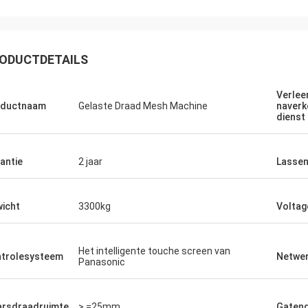
ODUCTDETAILS
Verlee
oductnaam
Gelaste Draad Mesh Machine
naverk
dienst
antie
2 jaar
Lassen
icht
3300kg
Voltag
Het intelligente touche screen van
trolesysteem
Netwer
Panasonic
rsdraadruimte
> =25mm
Gateng