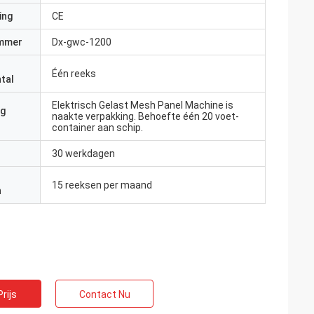
ing
CE
mmer
Dx-gwc-1200
Één reeks
tal
Elektrisch Gelast Mesh Panel Machine is
ng
naakte verpakking. Behoefte één 20 voet-
container aan schip.
30 werkdagen
15 reeksen per maand
n
rijs
Contact Nu