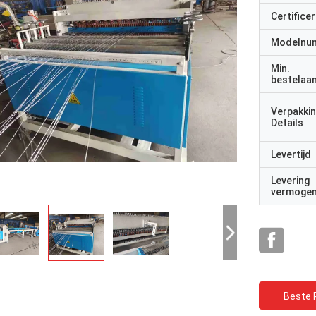
Certificer
Modelnu
Min.
bestelaan
Verpakki
Details
Levertijd
Levering
vermoge
Beste P