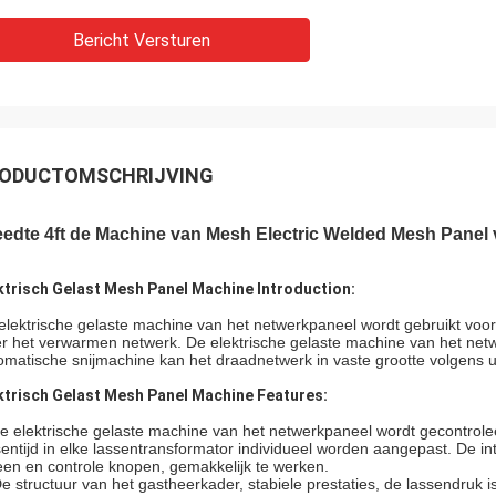
Bericht Versturen
ODUCTOMSCHRIJVING
eedte 4ft de Machine van Mesh Electric Welded Mesh Panel
ktrisch Gelast Mesh Panel Machine Introduction:
elektrische gelaste machine van het netwerkpaneel wordt gebruikt voor
er het verwarmen netwerk. De elektrische gelaste machine van het net
omatische snijmachine kan het draadnetwerk in vaste grootte volgens u
ktrisch Gelast Mesh Panel Machine Features:
e elektrische gelaste machine van het netwerkpaneel wordt gecontrol
sentijd in elke lassentransformator individueel worden aangepast. De i
een en controle knopen, gemakkelijk te werken.
De structuur van het gastheerkader, stabiele prestaties, de lassendruk i