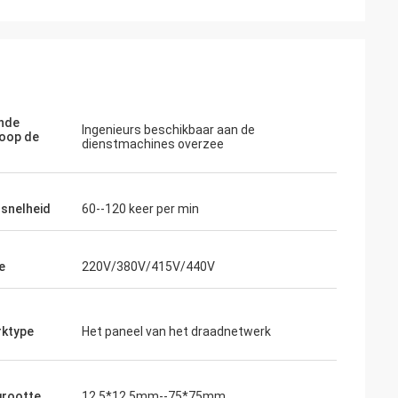
nde
Ingenieurs beschikbaar aan de
oop de
dienstmachines overzee
snelheid
60--120 keer per min
e
220V/380V/415V/440V
ktype
Het paneel van het draadnetwerk
rootte
12.5*12.5mm--75*75mm