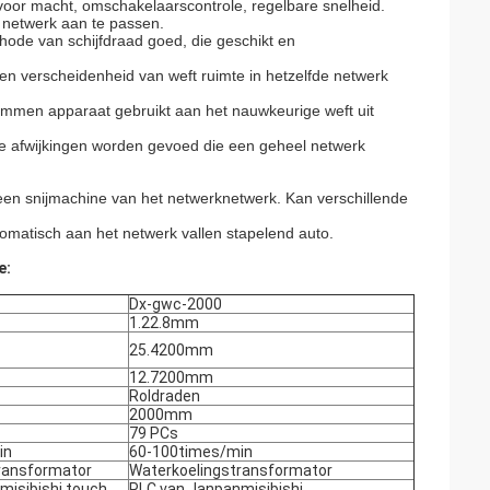
oor macht, omschakelaarscontrole, regelbare snelheid.
 netwerk aan te passen.
hode van schijfdraad goed, die geschikt en
en verscheidenheid van weft ruimte in hetzelfde netwerk
lemmen apparaat gebruikt aan het nauwkeurige weft uit
de afwijkingen worden gevoed die een geheel netwerk
 een snijmachine van het netwerknetwerk. Kan verschillende
tomatisch aan het netwerk vallen stapelend auto.
e:
Dx-gwc-2000
1.22.8mm
25.4200mm
12.7200mm
Roldraden
2000mm
79 PCs
in
60-100times/min
ransformator
Waterkoelingstransformator
misibishi touch
PLC van Janpanmisibishi