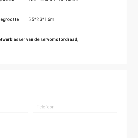
egrootte
5.5*2.3*1.6m
etwerklasser van de servomotordraad
,