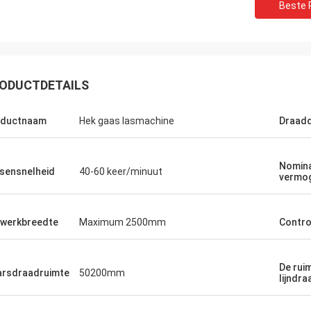
Beste P
ODUCTDETAILS
oductnaam
Hek gaas lasmachine
Draad
Nomin
sensnelheid
40-60 keer/minuut
vermo
werkbreedte
Maximum 2500mm
Contr
De rui
rsdraadruimte
50200mm
lijndra