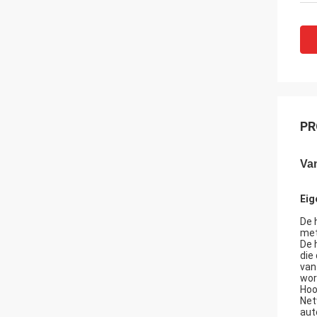
PR
Va
Eig
De 
met
De 
die
van
wor
Hoo
Net
aut