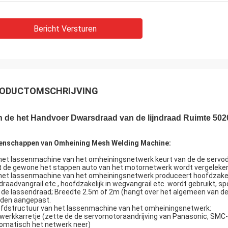
Bericht Versturen
ODUCTOMSCHRIJVING
n de het Handvoer Dwarsdraad van de lijndraad Ruimte 5
enschappen van Omheining Mesh Welding Machine:
het lassenmachine van het omheiningsnetwerk keurt van de de servo
 de gewone het stappen auto van het motornetwerk wordt vergeleken, 
het lassenmachine van het omheiningsnetwerk produceert hoofdzakelijk 
 draadvangrail etc., hoofdzakelijk in wegvangrail etc. wordt gebruik
 de lassendraad; Breedte 2.5m of 2m (hangt over het algemeen van d
den aangepast.
fdstructuur van het lassenmachine van het omheiningsnetwerk:
werkkarretje (zette de de servomotoraandrijving van Panasonic, SMC-
omatisch het netwerk neer)