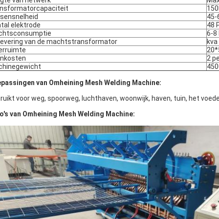
gte van netwerk
Ma
nsformatorcapaciteit
150
sensnelheid
45-
tal elektrode
48 
chtsconsumptie
6-8
levering van de machtstransformator
kva
erruimte
20
nkosten
2 p
hinegewicht
450
passingen van Omheining Mesh Welding Machine:
ruikt voor weg, spoorweg, luchthaven, woonwijk, haven, tuin, het voed
o's van Omheining Mesh Welding Machine: