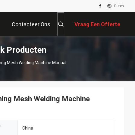
Dutch
Contacteer Ons
Vraag Een Offerte
k Producten
Aan
ng Mesh Welding Machine Manual
ing Mesh Welding Machine
n
China