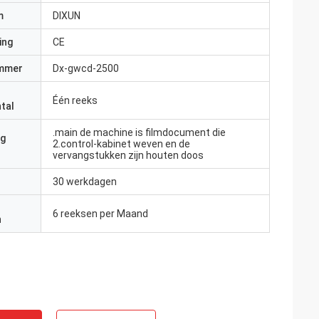
m
DIXUN
ing
CE
mmer
Dx-gwcd-2500
Één reeks
tal
.main de machine is filmdocument die
ng
2.control-kabinet weven en de
vervangstukken zijn houten doos
30 werkdagen
6 reeksen per Maand
n