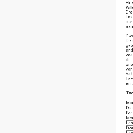
Ele
Wil
Dra
Las
met
aan
Dwa
De 
geb
and
vee
de 
ono
van
het
te 
en 
Tec
Mo
Dra
Bre
Maa
Lon
Dwa