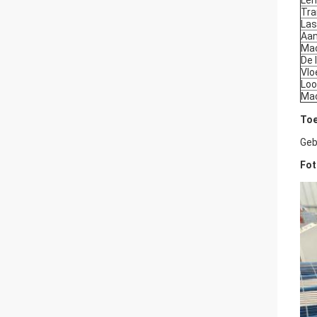
Len
Tra
Las
Aan
Ma
De 
Vlo
Loo
Mac
Toe
Geb
Fot