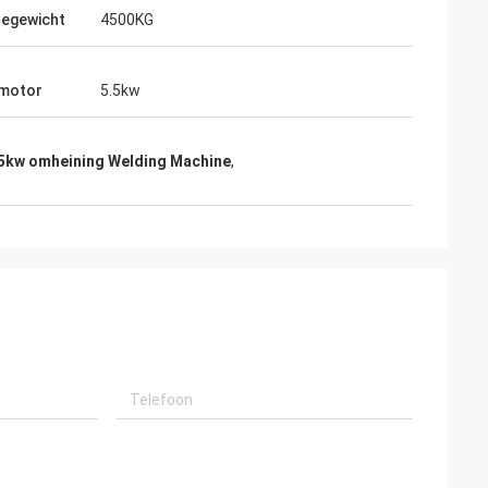
egewicht
4500KG
motor
5.5kw
5kw omheining Welding Machine
,