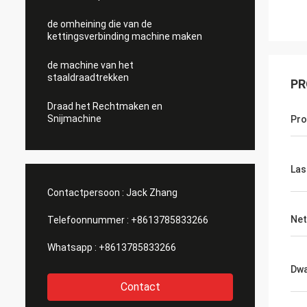
de omheining die van de
kettingsverbinding machine maken
de machine van het
staaldraadtrekken
PR
Draad het Rechtmaken en
Snijmachine
Pr
Las
Contactpersoon :
Jack Zhang
Net
Telefoonnummer :
+8613785833266
Whatsapp :
+8613785833266
Dwa
Contact