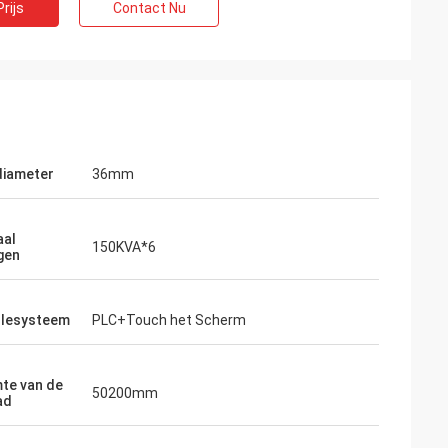
rijs
Contact Nu
diameter
36mm
aal
150KVA*6
gen
olesysteem
PLC+Touch het Scherm
mte van de
50200mm
ad