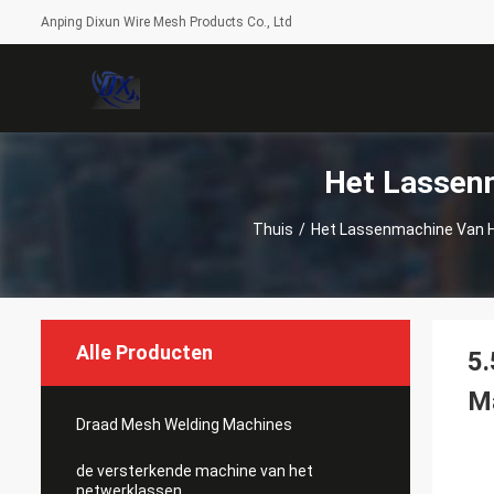
Anping Dixun Wire Mesh Products Co., Ltd
Het Lassen
Thuis
/
Het Lassenmachine Van 
Alle Producten
5
M
Draad Mesh Welding Machines
de versterkende machine van het
netwerklassen