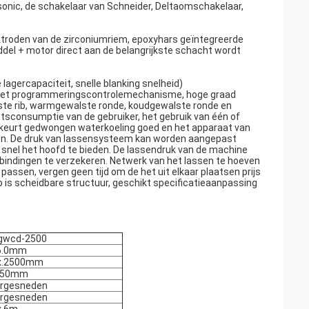
sonic, de schakelaar van Schneider, Deltaomschakelaar,
ektroden van de zirconiumriem, epoxyhars geïntegreerde
del + motor direct aan de belangrijkste schacht wordt
agercapaciteit, snelle blanking snelheid)
n het programmeringscontrolemechanisme, hoge graad
ste rib, warmgewalste ronde, koudgewalste ronde en
sconsumptie van de gebruiker, het gebruik van één of
en keurt gedwongen waterkoeling goed en het apparaat van
en. De druk van lassensysteem kan worden aangepast
 snel het hoofd te bieden. De lassendruk van de machine
erbindingen te verzekeren. Netwerk van het lassen te hoeven
passen, vergen geen tijd om de het uit elkaar plaatsen prijs
 is scheidbare structuur, geschikt specificatieaanpassing
gwcd-2500
6.0mm
x.2500mm
250mm
rgesneden
rgesneden