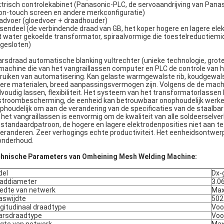
ktrisch controlekabinet (Panasonic-PLC, de servoaandrijving van Pana
lon-touch screen en andere merkconfiguratie)
advoer (gloedvoer + draadhouder)
sendeel (de verbindende draad van GB, het koper hogere en lagere el
 water gekoelde transformator, spiraalvormige die toestelreductiemid
gesloten)
rsdraad automatische blanking vultrechter (unieke technologie, grote l
machine die van het vangraillassen computer en PLC de controle va
ruiken van automatisering. Kan gelaste warmgewalste rib, koudgewal
ere materialen, breed aanpassingsvermogen zijn. Volgens de de macht
lvoudig lassen, flexibiliteit. Het systeem van het transformatorlass
stroombescherming, de eenheid kan betrouwbaar onophoudelijk werk
phoudelijk om aan de verandering van de specificaties van de staalbar
 het vangraillassen is eenvormig om de kwaliteit van alle soldeerselv
 standaardpatroon, de hogere en lagere elektrodenposities niet aan te 
veranderen. Zeer verhogings echte productiviteit. Het eenheidsontwerp
onderhoud.
hnische Parameters van Omheining Mesh Welding Machine:
del
Dx-
addiameter
3.0
edte van netwerk
Ma
swijdte
50
gitudinaal draadtype
Voo
rsdraadtype
Voo