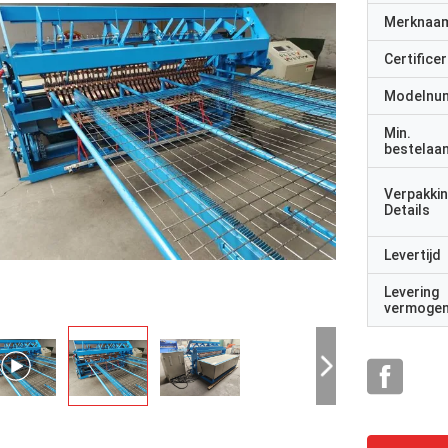
Merknaa
Certificer
Modelnu
Min.
bestelaan
Verpakki
Details
Levertijd
Levering
vermoge