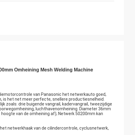
0200mm Omheining Mesh Welding Machine
diemotorcontrole van Panasonic het netwerkauto goed,
is het net meer perfecte, snellere productiesnelheid.
zoals: drie buigende vangrail, kadervangrail, tweezijdige
t, spoorwegomheining, luchthavenomheining. Diameter 36mm
e hoogte van de omheining af); Netwerk 50200mm kan
het netwerkhaak van de cilindercontrole, cyclusnetwerk,