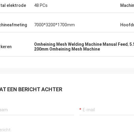
tal elektrode
48 PCs
Machin
hineafmeting
7000*3200*1700mm
Hoofd
Omheining Mesh Welding Machine Manual Feed
,
5.
keren
200mm Omheining Mesh Machine
AT EEN BERICHT ACHTER