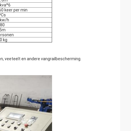
x.6m
kva*6
60 keer per min
PCs
 kw/h
 80
*5m
ersonen
0 kg
en, veeteelt en andere vangrailbescherming.