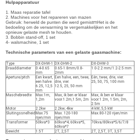
Hulpapparatuur
1. Maas reparatie tafel
2. Machines voor het repareren van mazen
Gebruik: herweld de punten die werd gemist
m
Het is de
bedoeling om de verwarming te vergemakkelijken en het
opnieuw gelaste mesh te houden.
3. Bobbin stand-off, 1 set
4- walsmachine, 1 set
Technische parameters van een gelaste gaasmachine:
Type
DX-DHW-1
DX-DHW-2
DX-DHW-3
Draaddiameter
0.4-0.65
0.65-1.8mm/0.8-
1.0-2.2 mm/1.2-2.5 mm
mm
2mm
Aperture/pitch
Een kwart,
Een halve, een, twee,
Eén, twee, drie, vier.
een halve.
drie, vier.
25, 50, 75, 100 mm
6.25, 12,5
12.5, 25, 50 mm
mm
Maschebreedte
Max.1m,
Max, ik ben er klaar
Max, ik ben er klaar
1,2m
voor.1.2m,1.5m, 2m
voor.1.2m, 1.5m, 2m,
2.5m
Motor
2.2kw
2.2kw; 4kw
4 kW; 5,5 kW
Sluitingssnelheid
Max.75
Max. 120-180
Max.80-120 rijen/min
rijen/min
rijen/min
Transformer
50kva*3
60kva*4; 60kva*5,
70kva/80kva*5/6/7/8
60kva*7
Gewicht
1.5T
2T, 2,5T
2T, 2,5T, 3T, 3,5T