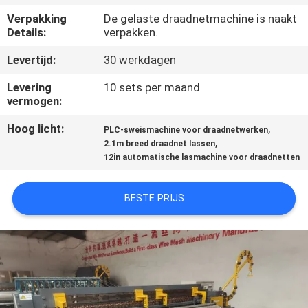
Verpakking
De gelaste draadnetmachine is naakt
KWALITEITSCONTROLE
Details:
verpakken.
Levertijd:
30 werkdagen
CONTACTEER
Levering
10 sets per maand
ONS
vermogen:
Hoog licht:
,
PLC-sweismachine voor draadnetwerken
VERZOEK
,
2.1m breed draadnet lassen
12in automatische lasmachine voor draadnetten
OM EEN
CITAAT
BESTE PRIJS
SITEMAP
PRIVACY
POLICY