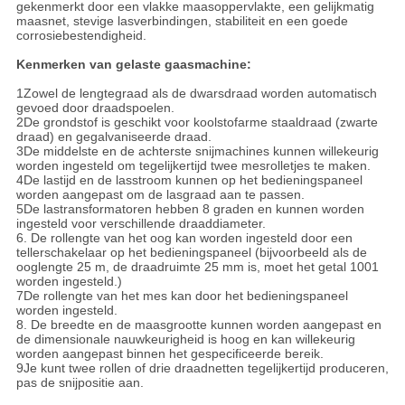
gekenmerkt door een vlakke maasoppervlakte, een gelijkmatig
maasnet, stevige lasverbindingen, stabiliteit en een goede
corrosiebestendigheid.
Kenmerken van gelaste gaasmachine:
1Zowel de lengtegraad als de dwarsdraad worden automatisch
gevoed door draadspoelen.
2De grondstof is geschikt voor koolstofarme staaldraad (zwarte
draad) en gegalvaniseerde draad.
3De middelste en de achterste snijmachines kunnen willekeurig
worden ingesteld om tegelijkertijd twee mesrolletjes te maken.
4De lastijd en de lasstroom kunnen op het bedieningspaneel
worden aangepast om de lasgraad aan te passen.
5De lastransformatoren hebben 8 graden en kunnen worden
ingesteld voor verschillende draaddiameter.
6. De rollengte van het oog kan worden ingesteld door een
tellerschakelaar op het bedieningspaneel (bijvoorbeeld als de
ooglengte 25 m, de draadruimte 25 mm is, moet het getal 1001
worden ingesteld.)
7De rollengte van het mes kan door het bedieningspaneel
worden ingesteld.
8. De breedte en de maasgrootte kunnen worden aangepast en
de dimensionale nauwkeurigheid is hoog en kan willekeurig
worden aangepast binnen het gespecificeerde bereik.
9Je kunt twee rollen of drie draadnetten tegelijkertijd produceren,
pas de snijpositie aan.