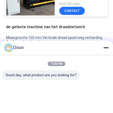
MOQ:één reeks
CONTACT
de gelaste machine van het draadnetwerk
Maasgrootte 150 mm Verticale draad spoel weg verharding
Conforce draad machine
Dixun
PLC Wire Mesh Welder Breedte van Mesh 2,1m Hole Grootte
1/2 inch
7:08 PM
Hool Grootte 1/2 inch gelast draadmaas Machine Kip Kooi
Maas Elektrisch
Good day, what product are you looking for?
populaire categorieën
Alle
Draad Mesh 
De Versterkende 
Welding Machines
Machine Van Het 
Netwerklassen