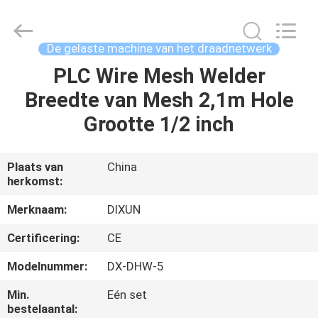
Dixun
Wire
Mesh
Products
Co.,
De gelaste machine van het draadnetwerk
Ltd.
All
PLC Wire Mesh Welder
HUIS
Rights
Reserved.
Breedte van Mesh 2,1m Hole
PRODUCTEN
Grootte 1/2 inch
VR
Plaats van
China
herkomst:
TOON
Merknaam:
DIXUN
ONGEVEER
Certificering:
CE
ONS
Modelnummer:
DX-DHW-5
Min.
Eén set
FABRIEKSREIS
bestelaantal: