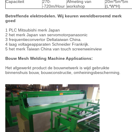
Capaciteit
270-
Afmeting van
20m*5m*5m
-720m/Hour
workshop
(L*W*H)
Betreffende elektrodelen. Wij keuren wereldberoemd merk
goed
1 PLC Mitsubishi merk Japan
2 het merk Japan van servomotorpanasonic
3 frequentieconvertor Deltataiwan China.
4 laag voltageapparaten Schneider Frankrijk.
5 het merk Taiwan China van touch screenweinview
Bouw Mesh Welding Machine Applications:
Het afgewerkt product de bouwnetwerk is wijd gebruikte
binnenshuis bouw, bouwconstructie, omheiningsbescherming.