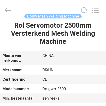
Dixun
Wire
Mesh
Products
Co.,
Bouw Mesh Welding Machine
Ltd.
All
Rol Servomotor 2500mm
HUIS
Rights
Reserved.
Versterkend Mesh Welding
PRODUCTEN
Machine
VR
Plaats van
CHINA
herkomst:
TOON
Merknaam:
DIXUN
ONGEVEER
Certificering:
CE
ONS
Modelnummer:
Dx-gwc-2500
Min. bestelaantal:
één reeks
FABRIEKSREIS