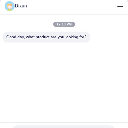
Dixun
2.5m Bouw Mesh Welding Machine, Automatische Draad Mesh
Welding Machine
12:10 PM
De Machinelading 1T van Mesh Hopper Construction Mesh
Welding van de servomotortrekkracht
Good day, what product are you looking for?
populaire categorieën
Alle
Draad Mesh 
De Versterkende 
Welding Machines
Machine Van Het 
Netwerklassen
Het Lassenmachine 
Het Lassenmachine 
Van Het 
Van Het 
Omheiningsnetwerk
Netwerkpaneel
De Vaste Machine 
Bouw Mesh Welding 
Van De 
Machine
Knoopomheining
Het Lassenmachine 
De Gelaste Machine 
Van Het 
Van Het 
Broodjesnetwerk
Draadnetwerk