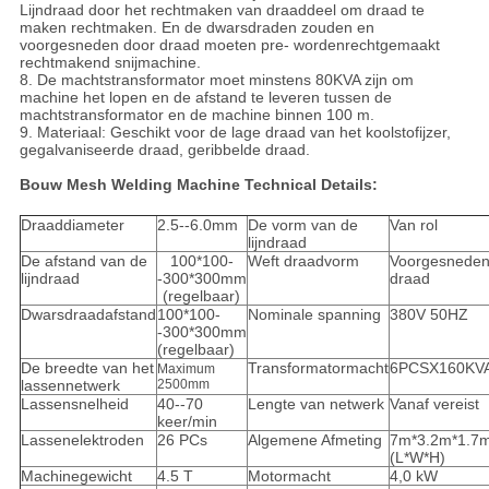
Lijndraad door het rechtmaken van draaddeel om draad te
maken rechtmaken. En de dwarsdraden zouden en
voorgesneden door draad moeten pre- wordenrechtgemaakt
rechtmakend snijmachine.
8. De machtstransformator moet minstens 80KVA zijn om
machine het lopen en de afstand te leveren tussen de
machtstransformator en de machine binnen 100 m.
9. Materiaal: Geschikt voor de lage draad van het koolstofijzer,
gegalvaniseerde draad, geribbelde draad.
Bouw Mesh Welding Machine Technical Details:
Draaddiameter
2.5--6.0mm
De vorm van de
Van rol
lijndraad
De afstand van de
100*100-
Weft draadvorm
Voorgesnede
lijndraad
-300*300mm
draad
(regelbaar)
Dwarsdraadafstand
100*100-
Nominale spanning
380V 50HZ
-300*300mm
(regelbaar)
De breedte van het
Transformatormacht
6PCSX160KV
Maximum
lassennetwerk
2500mm
Lassensnelheid
40--70
Lengte van netwerk
Vanaf vereist
keer/min
Lassenelektroden
26 PCs
Algemene Afmeting
7m*3.2m*1.7
(L*W*H)
Machinegewicht
4.5 T
Motormacht
4,0 kW