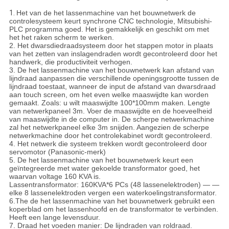
1.
Het van de het lassenmachine van het bouwnetwerk de
controlesysteem keurt synchrone CNC technologie, Mitsubishi-
PLC programma goed. Het is gemakkelijk en geschikt om met
het het raken scherm te werken.
2. Het dwarsdiedraadsysteem door het stappen motor in plaats
van het zetten van inslagendraden wordt gecontroleerd door het
handwerk, die productiviteit verhogen.
3. De het lassenmachine van het bouwnetwerk kan afstand van
lijndraad aanpassen die verschillende openingsgrootte tussen de
lijndraad toestaat, wanneer de input de afstand van dwarsdraad
aan touch screen, om het even welke maaswijdte kan worden
gemaakt. Zoals: u wilt maaswijdte 100*100mm maken. Lengte
van netwerkpaneel 3m. Voer de maaswijdte en de hoeveelheid
van maaswijdte in de computer in. De scherpe netwerkmachine
zal het netwerkpaneel elke 3m snijden. Aangezien de scherpe
netwerkmachine door het controlekabinet wordt gecontroleerd.
4. Het netwerk die systeem trekken wordt gecontroleerd door
servomotor (Panasonic-merk)
5. De het lassenmachine van het bouwnetwerk keurt een
geïntegreerde met water gekoelde transformator goed, het
waarvan voltage 160 KVA is.
Lassentransformator: 160KVA*6 PCs (48 lassenelektroden) — —
elke 8 lassenelektroden vergen een waterkoelingstransformator.
6.The de het lassenmachine van het bouwnetwerk gebruikt een
koperblad om het lassenhoofd en de transformator te verbinden.
Heeft een lange levensduur.
7. Draad het voeden manier: De lijndraden van roldraad.