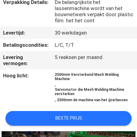
Verpakking Details:
De belangrijkste het
lassenmachine wordt van het
KWALITEITSCONTROLE
bouwnetwerk verpakt door plastic
film. het het cont
CONTACTEER
Levertijd:
30 werkdagen
ONS
Betalingscondities:
L/C, T/T
Levering
5 reeksen per maand
VERZOEK
vermogen:
OM EEN
Hoog licht:
2500mm Versterkend Mesh Welding
Machine
CITAAT
,
Servomotor die Mesh Welding Machine
versterken
,
2500mm de machine van het ijzerlassen
SITEMAP
BESTE PRIJS
PRIVACY
POLICY