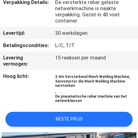
Verpakking Details:
De versterkte rebar gelaste
netwerkmachine is naakte
KWALITEITSCONTROLE
verpakking. Gezet in 40 voet
container.
CONTACTEER
Levertijd:
30 werkdagen
ONS
Betalingscondities:
L/C, T/T
Levering
15 reeksen per maand
VERZOEK
vermogen:
OM EEN
Hoog licht:
,
2.4m Versterkend Mesh Welding Machine
Servomotor die Mesh Welding Machine
CITAAT
versterken
,
De pneumatische rebar machine van het
netwerklassen
SITEMAP
BESTE PRIJS
PRIVACY
POLICY