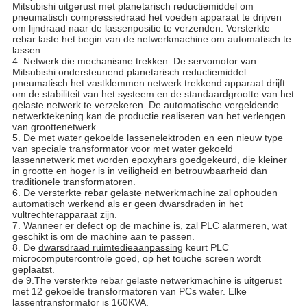
Mitsubishi uitgerust met planetarisch reductiemiddel om
pneumatisch compressiedraad het voeden apparaat te drijven
om lijndraad naar de lassenpositie te verzenden. Versterkte
rebar laste het begin van de netwerkmachine om automatisch te
lassen.
4. Netwerk die mechanisme trekken: De servomotor van
Mitsubishi ondersteunend planetarisch reductiemiddel
pneumatisch het vastklemmen netwerk trekkend apparaat drijft
om de stabiliteit van het systeem en de standaardgrootte van het
gelaste netwerk te verzekeren. De automatische vergeldende
netwerktekening kan de productie realiseren van het verlengen
van groottenetwerk.
5. De met water gekoelde lassenelektroden en een nieuw type
van speciale transformator voor met water gekoeld
lassennetwerk met worden epoxyhars goedgekeurd, die kleiner
in grootte en hoger is in veiligheid en betrouwbaarheid dan
traditionele transformatoren.
6. De versterkte rebar gelaste netwerkmachine zal ophouden
automatisch werkend als er geen dwarsdraden in het
vultrechterapparaat zijn.
7. Wanneer er defect op de machine is, zal PLC alarmeren, wat
geschikt is om de machine aan te passen.
8. De
dwarsdraad ruimtedieaanpassing
keurt PLC
microcomputercontrole goed, op het touche screen wordt
geplaatst.
de 9.The versterkte rebar gelaste netwerkmachine is uitgerust
met 12 gekoelde transformatoren van PCs water. Elke
lassentransformator is 160KVA.