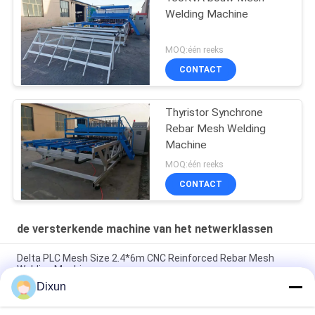
Welding Machine
MOQ:één reeks
CONTACT
Thyristor Synchrone
Rebar Mesh Welding
Machine
MOQ:één reeks
CONTACT
de versterkende machine van het netwerklassen
Delta PLC Mesh Size 2.4*6m CNC Reinforced Rebar Mesh
Welding Machine
Dixun
Mesh Size 200*200mm Mesh Length 12m Concrete
Reinforcing Mesh Welding Machine