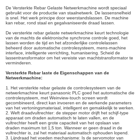
De Versterkte Rebar Gelaste Netwerkmachine wordt
speciaal
gebruikt voor de productie van staalnetwerk. De lassensnelheid
is snel. Het werk principe door weerstandslassen. De machine
kan rebar, rond staal en gegalvaniseerde draad lassen.
De versterkte rebar gelaste netwerkmachine
keurt technologie
van
de
machts de elektronische synchrone controle goed, het
lassen worden
de
tijd en het afzonderlijke controlelassen
beheerd door automatische controlesysteem, mens-machine
interface, intelligente verrichting, humanisering. Scheid de
lassentransformator om het vereiste van machtstransformator te
verminderen.
Versterkte Rebar laste de Eigenschappen van de
Netwerkmachine:
1.
Het versterkte rebar gelaste de controlesysteem van de
netwerkmachine keurt panasonic PLC goed het automatische die
controlesysteem, met Weinview-touch screen wordt
gecombineerd, direct kan invoeren en de werkende parameters
van het vertoningsmateriaal, intelligent en gemakkelijk te werken.
2. Weft draadvultrechter: de stepper motor drijft het schijf-type
apparaat om draden automatisch te laten vallen, en de
vultrechter heeft een grote capaciteit van het opslaan van
draden maximum tot 1,5 ton. Wanneer er geen draad in de
vultrechter is, zal het materiaal automatisch ophouden lopend.
3. Lijndraad het voeden mechanisme: Is de servomotor van