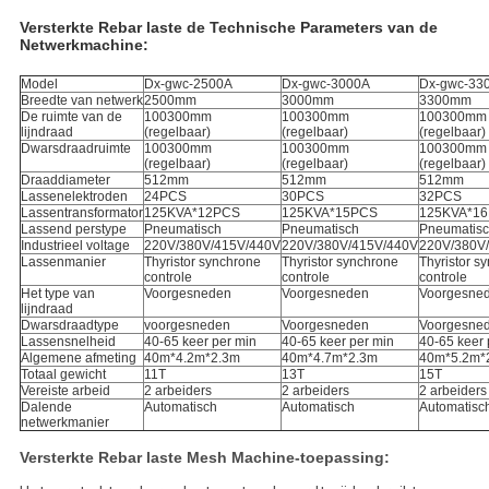
Versterkte Rebar laste de Technische Parameters van de
Netwerkmachine:
Model
Dx-gwc-2500A
Dx-gwc-3000A
Dx-gwc-33
Breedte van netwerk
2500mm
3000mm
3300mm
De ruimte van de
100300mm
100300mm
100300mm
lijndraad
(regelbaar)
(regelbaar)
(regelbaar)
Dwarsdraadruimte
100300mm
100300mm
100300mm
(regelbaar)
(regelbaar)
(regelbaar)
Draaddiameter
512mm
512mm
512mm
Lassenelektroden
24PCS
30PCS
32PCS
Lassentransformator
125KVA*12PCS
125KVA*15PCS
125KVA*1
Lassend perstype
Pneumatisch
Pneumatisch
Pneumatis
Industrieel voltage
220V/380V/415V/440V
220V/380V/415V/440V
220V/380V
Lassenmanier
Thyristor synchrone
Thyristor synchrone
Thyristor s
controle
controle
controle
Het type van
Voorgesneden
Voorgesneden
Voorgesne
lijndraad
Dwarsdraadtype
voorgesneden
Voorgesneden
Voorgesne
Lassensnelheid
40-65 keer per min
40-65 keer per min
40-65 keer 
Algemene afmeting
40m*4.2m*2.3m
40m*4.7m*2.3m
40m*5.2m*
Totaal gewicht
11T
13T
15T
Vereiste arbeid
2 arbeiders
2 arbeiders
2 arbeiders
Dalende
Automatisch
Automatisch
Automatisc
netwerkmanier
Versterkte Rebar laste Mesh Machine-toepassing: