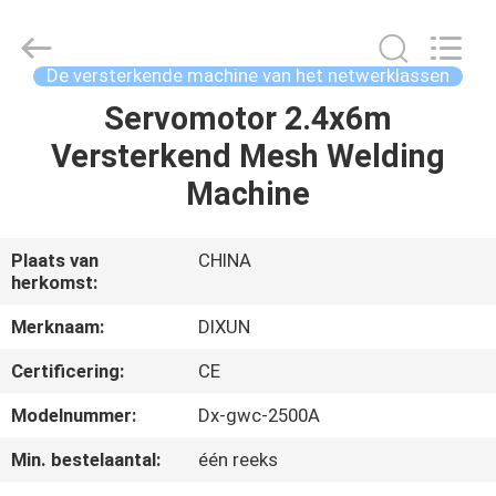
Dixun
Wire
Mesh
Products
Co.,
De versterkende machine van het netwerklassen
Ltd.
All
Servomotor 2.4x6m
HUIS
Rights
Reserved.
Versterkend Mesh Welding
PRODUCTEN
Machine
VR
Plaats van
CHINA
herkomst:
TOON
Merknaam:
DIXUN
ONGEVEER
Certificering:
CE
ONS
Modelnummer:
Dx-gwc-2500A
Min. bestelaantal:
één reeks
FABRIEKSREIS