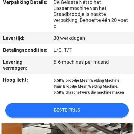
Verpakking Details:
De Gelaste Netto het
Lassenmachine van het
KWALITEITSCONTROLE
Draadbroodje is naakte
verpakking. Behoefte één 20 voet
c
CONTACTEER
Levertijd:
30 werkdagen
ONS
Betalingscondities:
L/C, T/T
VERZOEK
Levering
5-6 machines per maand
vermogen:
OM EEN
Hoog licht:
,
CITAAT
5.5KW broodje Mesh Welding Machine
,
3mm Broodje Mesh Welding Machine
5.5KW draadnetwerk die machine maken
SITEMAP
BESTE PRIJS
PRIVACY
POLICY