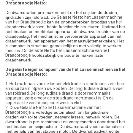
Draadbroodje Netto:
De dwarsdraden pre-maken recht en het snijden de draden,
lijndraden zijn roldraad. De
Gelaste Netto het Lassenmachine
van het Draadbroodje
kan de ononderbroken broodjes van
het
draadnetwerk lassen, hoofd functionele structuren: lijndraad het
rechtmaken en merktekenapparaat, de dwarsvultrechter van de
draadopslag, het mechanische vervoerende apparaat van het
draadnetwerk, het apparaat van het maaswijdtemerkteken. Het
is compact in structuur, gemakkelijk en met volledig te werken
functies. De
Gelaste Netto het Lassenmachine van het
Draadbroodje
hoofdzakelijk om bouw te maken laste
draadnetwerk.
De gelaste Eigenschappen van de het Lassenmachine van het
Draadbroodje Netto:
1. Het materiaal van de lassenelektrode is rood koper, zeer hard
en duurzaam. Sparen uw kosten. De longitudinale draad is voer
van roldraad. De longitudinale draad is door rechtmaakt
apparaat. zorg ervoor de staaldraad rechtmaakt is. En de
oppervlakte van broodjesnetwerk is vlot.
2.
Deze
Gelaste Netto het Lassenmachine van het
Draadbroodje
is volledige automatisch om longitudinale
draden van rol te voeden, netwerk lassen, netwerk rollen. De
dwarsdraad is pre-rechtmaakt en voorgesneden door draad het
rechtmaken en snijmachine. De dwarsdraad voedt automatisch
met behulp van het stappen motor. De dwarsdraadvultrechter