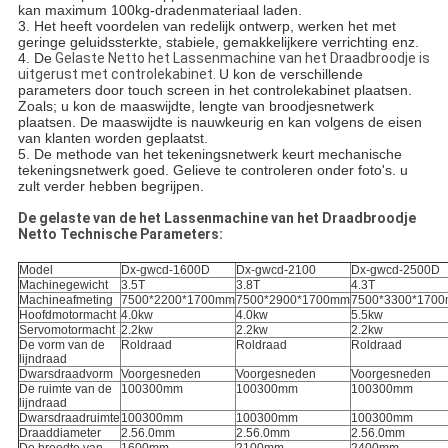
kan maximum 100kg-dradenmateriaal laden.
3. Het heeft voordelen van redelijk ontwerp, werken het met
geringe geluidssterkte, stabiele, gemakkelijkere verrichting enz.
4. De
Gelaste Netto het Lassenmachine van het Draadbroodje is
uitgerust met controlekabinet.
U kon de verschillende
parameters door touch screen in het controlekabinet plaatsen.
Zoals; u kon de maaswijdte, lengte van broodjesnetwerk
plaatsen. De maaswijdte is nauwkeurig en kan volgens de eisen
van klanten worden geplaatst.
5. De methode van het tekeningsnetwerk keurt mechanische
tekeningsnetwerk goed. Gelieve te controleren onder foto's. u
zult verder hebben begrijpen.
De gelaste van de het Lassenmachine van het Draadbroodje
Netto Technische Parameters:
Model
Dx-gwcd-1600D
Dx-gwcd-2100
Dx-gwcd-2500D
Machinegewicht
3.5T
3.8T
4.3T
Machineafmeting
7500*2200*1700mm
7500*2900*1700mm
7500*3300*170
Hoofdmotormacht
4.0kw
4.0kw
5.5kw
Servomotormacht
2.2kw
2.2kw
2.2kw
De vorm van de
Roldraad
Roldraad
Roldraad
lijndraad
Dwarsdraadvorm
Voorgesneden
Voorgesneden
Voorgesneden
De ruimte van de
100300mm
100300mm
100300mm
lijndraad
Dwarsdraadruimte
100300mm
100300mm
100300mm
Draaddiameter
2.56.0mm
2.56.0mm
2.56.0mm