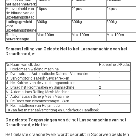
De breedte van
1600mm
2100mm
2400mm
het lassennetwerk
Hoeveelheid van
16pcs
21pcs
24pcs
de tribune van de
uitbetalingsdraad
Ladingsgewicht
300kg
300kg
300kg
voor
uitbetalingstribune
Rolling
Max.100m
Max.100m
Max.100m
netwerklengte
Samenstelling van Gelaste Netto het Lassenmachine van het
Draadbroodje:
Nr.
Naam van elk deel
Hoeveelheid/Reeks
1
Hoofdmesh welding machine
1
2
Dwarsdraad Automatische Dalende Vultrechter
1
3
Servomotor die Mesh Sevice trekken
1
4
Het Kabinet van de verrichtingscontrole
1
5
Draad het Rechtmaken en Snijmachine
2
6
Automatisch Rolling Mesh Machine
1
7
Automatisch Scherp Mesh Machine
1
8
De Doos van niveauvervangstukken
1
9
Het installeren van Hulpmiddel
1
10
Van het materiaalverrichting en Onderhoud Handboek
1
De gelaste Toepassingen van
de het
Lassenmachine van
het
Draadbroodje Netto:
Het gelaste draadnetwerk wordt gebruikt in Spoorweg gesloten