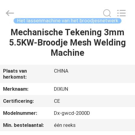
Dixun
Wire
Mesh
Products
Co.,
Het lassenmachine van het broodjesnetwerk
Ltd.
All
Mechanische Tekening 3mm
HUIS
Rights
Reserved.
5.5KW-Broodje Mesh Welding
PRODUCTEN
Machine
VR
Plaats van
CHINA
herkomst:
TOON
Merknaam:
DIXUN
ONGEVEER
Certificering:
CE
ONS
Modelnummer:
Dx-gwcd-2000D
Min. bestelaantal:
één reeks
FABRIEKSREIS