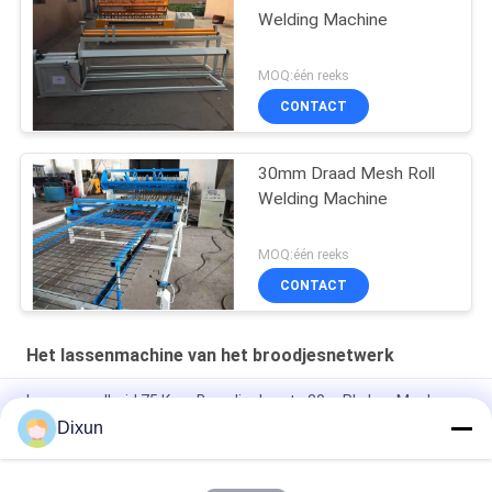
Welding Machine
MOQ:één reeks
CONTACT
30mm Draad Mesh Roll
Welding Machine
MOQ:één reeks
CONTACT
Het lassenmachine van het broodjesnetwerk
Lassensnelheid 75 Keer Broodjeslengte 30m Plc Las Mesh
Manufacturing Machine
Dixun
Lengte 60m Plc 2.5mm Dia Roll Mesh Welding Machine