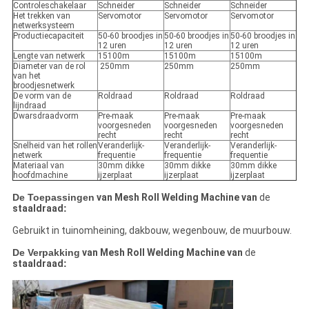
Controleschakelaar
Schneider
Schneider
Schneider
Het trekken van
Servomotor
Servomotor
Servomotor
netwerksysteem
Productiecapaciteit
50-60 broodjes in
50-60 broodjes in
50-60 broodjes in
12 uren
12 uren
12 uren
Lengte van netwerk
15100m
15100m
15100m
Diameter van de rol
250mm
250mm
250mm
van het
broodjesnetwerk
De vorm van de
Roldraad
Roldraad
Roldraad
lijndraad
Dwarsdraadvorm
Pre-maak
Pre-maak
Pre-maak
voorgesneden
voorgesneden
voorgesneden
recht
recht
recht
Snelheid van het rollen
Veranderlijk-
Veranderlijk-
Veranderlijk-
netwerk
frequentie
frequentie
frequentie
Materiaal van
30mm dikke
30mm dikke
30mm dikke
hoofdmachine
ijzerplaat
ijzerplaat
ijzerplaat
De Toepassingen
van Mesh Roll Welding Machine van
de
staaldraad
:
Gebruikt in tuinomheining, dakbouw, wegenbouw, de muurbouw.
De Verpakking
van Mesh Roll Welding Machine van
de
staaldraad
: