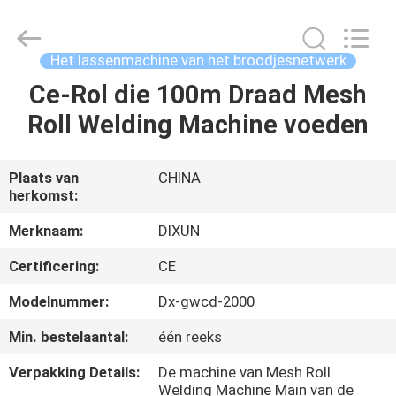
Dixun
Wire
Mesh
Products
Co.,
Het lassenmachine van het broodjesnetwerk
Ltd.
All
Ce-Rol die 100m Draad Mesh
HUIS
Rights
Reserved.
Roll Welding Machine voeden
PRODUCTEN
Plaats van
CHINA
herkomst:
VR
TOON
Merknaam:
DIXUN
Certificering:
CE
ONGEVEER
Modelnummer:
Dx-gwcd-2000
ONS
Min. bestelaantal:
één reeks
Verpakking Details:
De machine van Mesh Roll
FABRIEKSREIS
Welding Machine Main van de