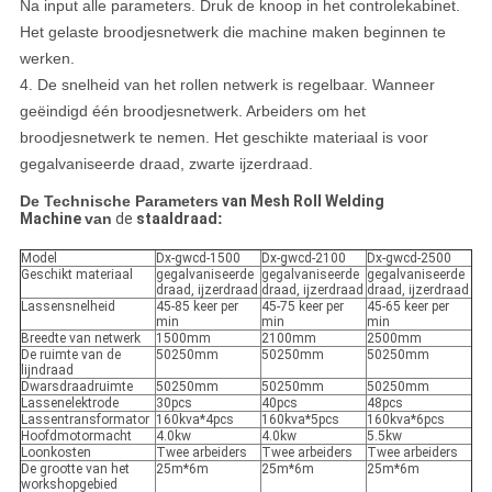
Na input alle parameters. Druk de knoop in het controlekabinet.
Het gelaste broodjesnetwerk die machine maken beginnen te
werken.
4. De snelheid van het rollen netwerk is regelbaar. Wanneer
geëindigd één broodjesnetwerk. Arbeiders om het
broodjesnetwerk te nemen. Het geschikte materiaal is voor
gegalvaniseerde draad, zwarte ijzerdraad.
De Technische Parameters
van Mesh Roll Welding
Machine
van
de
staaldraad
:
Model
Dx-gwcd-1500
Dx-gwcd-2100
Dx-gwcd-2500
Geschikt materiaal
gegalvaniseerde
gegalvaniseerde
gegalvaniseerde
draad, ijzerdraad
draad, ijzerdraad
draad, ijzerdraad
Lassensnelheid
45-85 keer per
45-75 keer per
45-65 keer per
min
min
min
Breedte van netwerk
1500mm
2100mm
2500mm
De ruimte van de
50250mm
50250mm
50250mm
lijndraad
Dwarsdraadruimte
50250mm
50250mm
50250mm
Lassenelektrode
30pcs
40pcs
48pcs
Lassentransformator
160kva*4pcs
160kva*5pcs
160kva*6pcs
Hoofdmotormacht
4.0kw
4.0kw
5.5kw
Loonkosten
Twee arbeiders
Twee arbeiders
Twee arbeiders
De grootte van het
25m*6m
25m*6m
25m*6m
workshopgebied