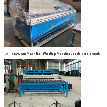
De Foto's
van Mesh Roll Welding Machine van
de
staaldraad
: