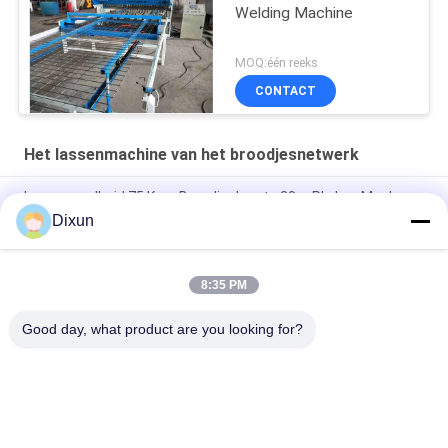
Welding Machine
MOQ:één reeks
CONTACT
Het lassenmachine van het broodjesnetwerk
Lassensnelheid 75 Keer Broodjeslengte 30m Plc Las Mesh
Manufacturing Machine
Dixun
Lengte 60m Plc 2.5mm Dia Roll Mesh Welding Machine
8:35 PM
Gatengrootte 10*10cm Bouw 36mm Gelast Mesh Making
Machine
Good day, what product are you looking for?
populaire categorieën
Alle
Draad Mesh 
De Versterkende 
Welding Machines
Machine Van Het 