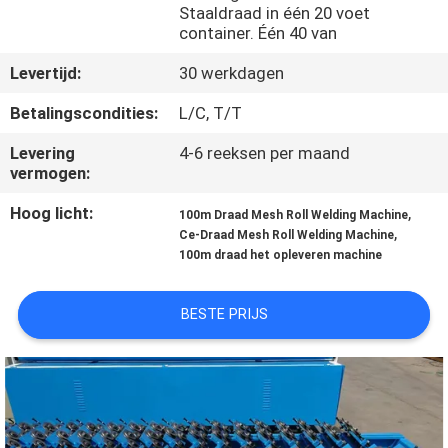
Staaldraad in één 20 voet
container. Één 40 van
KWALITEITSCONTROLE
Levertijd:
30 werkdagen
CONTACTEER
Betalingscondities:
L/C, T/T
ONS
Levering
4-6 reeksen per maand
vermogen:
VERZOEK
Hoog licht:
,
100m Draad Mesh Roll Welding Machine
,
OM EEN
Ce-Draad Mesh Roll Welding Machine
100m draad het opleveren machine
CITAAT
BESTE PRIJS
SITEMAP
PRIVACY
POLICY